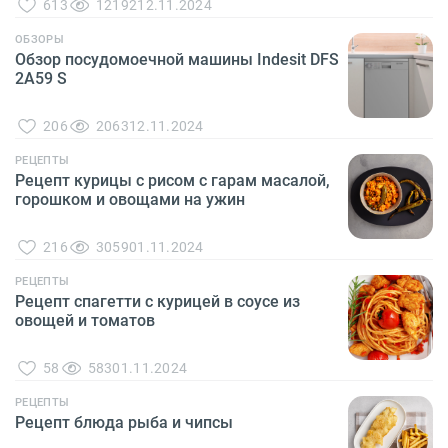
613
12192
12.11.2024
ОБЗОРЫ
Обзор посудомоечной машины Indesit DFS
2A59 S
206
2063
12.11.2024
РЕЦЕПТЫ
Рецепт курицы с рисом с гарам масалой,
горошком и овощами на ужин
216
3059
01.11.2024
РЕЦЕПТЫ
Рецепт спагетти с курицей в соусе из
овощей и томатов
58
583
01.11.2024
РЕЦЕПТЫ
Рецепт блюда рыба и чипсы