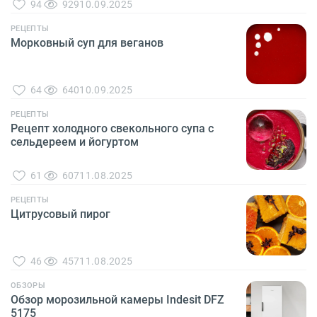
94
929
10.09.2025
РЕЦЕПТЫ
Морковный суп для веганов
64
640
10.09.2025
РЕЦЕПТЫ
Рецепт холодного свекольного супа с
сельдереем и йогуртом
61
607
11.08.2025
РЕЦЕПТЫ
Цитрусовый пирог
46
457
11.08.2025
ОБЗОРЫ
Обзор морозильной камеры Indesit DFZ
5175