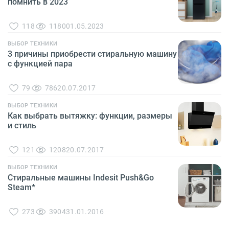
помнить в 2023
118
1180
01.05.2023
ВЫБОР ТЕХНИКИ
3 причины приобрести стиральную машину
с функцией пара
79
786
20.07.2017
ВЫБОР ТЕХНИКИ
Как выбрать вытяжку: функции, размеры
и стиль
121
1208
20.07.2017
ВЫБОР ТЕХНИКИ
Стиральные машины Indesit Push&Go
Steam*
273
3904
31.01.2016