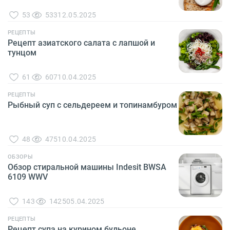
53
533
12.05.2025
РЕЦЕПТЫ
Рецепт азиатского салата с лапшой и
тунцом
61
607
10.04.2025
РЕЦЕПТЫ
Рыбный суп с сельдереем и топинамбуром
48
475
10.04.2025
ОБЗОРЫ
Обзор стиральной машины Indesit BWSA
6109 WWV
143
1425
05.04.2025
РЕЦЕПТЫ
Рецепт супа на курином бульоне