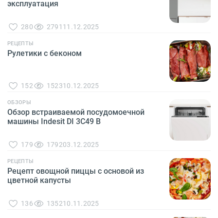
эксплуатация
280
2791
11.12.2025
РЕЦЕПТЫ
Рулетики с беконом
152
1523
10.12.2025
ОБЗОРЫ
Обзор встраиваемой посудомоечной
машины Indesit DI 3C49 B
179
1792
03.12.2025
РЕЦЕПТЫ
Рецепт овощной пиццы с основой из
цветной капусты
136
1352
10.11.2025