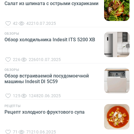
Салат из шпината с острыми сухариками
42
422
10.07.2025
ОБЗОРЫ
Обзор холодильника Indesit ITS 5200 XB
226
2260
10.07.2025
ОБЗОРЫ
Обзор встраиваемой посудомоечной
машины Indesit DI 5C59
125
1248
20.06.2025
РЕЦЕПТЫ
Рецепт холодного фруктового супа
71
712
10.06.2025