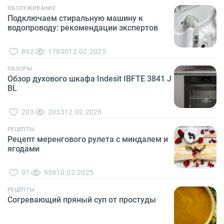
ОБСЛУЖИВАНИЕ
Подключаем стиральную машину к
водопроводу: рекомендации экспертов
892
17800
12.02.2025
ОБЗОРЫ
Обзор духового шкафа Indesit IBFTE 3841 J
BL
203
2033
12.02.2025
РЕЦЕПТЫ
Рецепт меренгового рулета с миндалем и
ягодами
97
959
10.02.2025
РЕЦЕПТЫ
Согревающий пряный суп от простуды