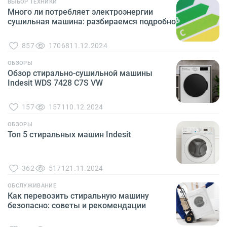
ВЫБОР ТЕХНИКИ
Много ли потребляет электроэнергии
сушильная машина: разбираемся подробно
857
17068
11.12.2024
ОБЗОРЫ
Обзор стирально-сушильной машины
Indesit WDS 7428 C7S VW
157
1571
10.12.2024
ОБЗОРЫ
Топ 5 стиральных машин Indesit
362
5171
21.11.2024
ОБСЛУЖИВАНИЕ
Как перевозить стиральную машину
безопасно: советы и рекомендации