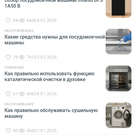
Обзор посудомоечной машины Indesit DFS
1A50 B
84
844
04.02.2026
ОБСЛУЖИВАНИЕ
Какие средства нужны для посудомоечной
машины
76
761
03.02.2026
ЛАЙФХАКИ
Как правильно использовать функцию
каталитической очистки в духовке
61
606
28.01.2026
ОБСЛУЖИВАНИЕ
Как правильно обслуживать сушильную
машину
40
404
27.01.2026