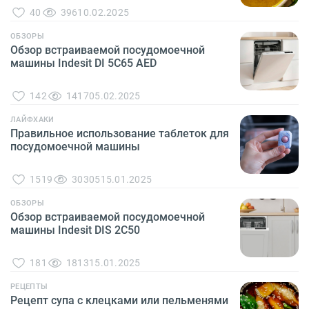
40
396
10.02.2025
ОБЗОРЫ
Обзор встраиваемой посудомоечной
машины Indesit DI 5C65 AED
142
1417
05.02.2025
ЛАЙФХАКИ
Правильное использование таблеток для
посудомоечной машины
1519
30305
15.01.2025
ОБЗОРЫ
Обзор встраиваемой посудомоечной
машины Indesit DIS 2C50
181
1813
15.01.2025
РЕЦЕПТЫ
Рецепт супа с клецками или пельменями