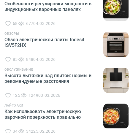
Особенности регулировки мощности в
индукционных варочных панелях
68
677
04.03.2026
ОБЗОРЫ
Обзор электрической плиты Indesit
ISV5F2HX
85
848
04.03.2026
ОБСЛУЖИВАНИЕ
Высота вытяжки над плитой: нормы и
рекомендуемые расстояния
125
1249
03.03.2026
ЛАЙФХАКИ
Как использовать электрическую
варочной поверхность правильно
34
342
25.02.2026