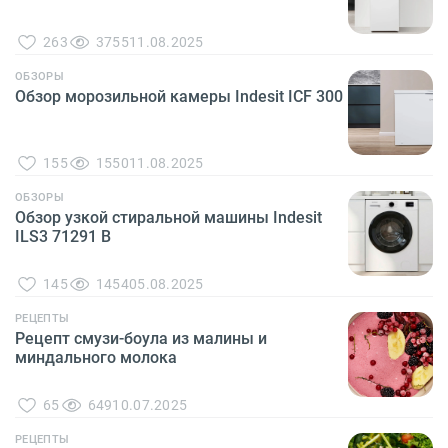
263
3755
11.08.2025
ОБЗОРЫ
Обзор морозильной камеры Indesit ICF 300
155
1550
11.08.2025
ОБЗОРЫ
Обзор узкой стиральной машины Indesit
ILS3 71291 B
145
1454
05.08.2025
РЕЦЕПТЫ
Рецепт смузи-боула из малины и
миндального молока
65
649
10.07.2025
РЕЦЕПТЫ