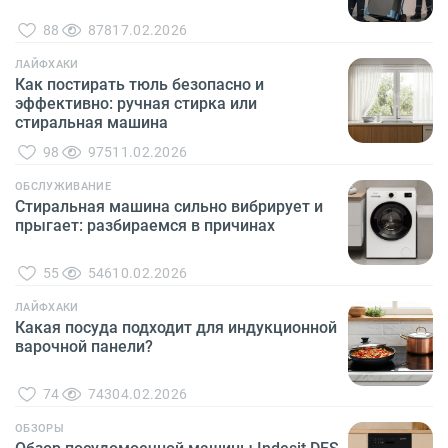
88
878
17.02.2026
ЛАЙФХАКИ
Как постирать тюль безопасно и
эффективно: ручная стирка или
стиральная машина
98
975
11.02.2026
ОБСЛУЖИВАНИЕ
Стиральная машина сильно вибрирует и
прыгает: разбираемся в причинах
55
546
10.02.2026
ЛАЙФХАКИ
Какая посуда подходит для индукционной
варочной панели?
74
743
04.02.2026
ОБЗОРЫ