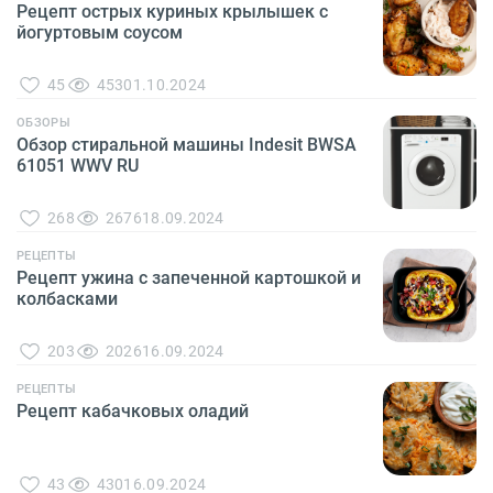
Рецепт острых куриных крылышек с
йогуртовым соусом
45
453
01.10.2024
ОБЗОРЫ
Обзор стиральной машины Indesit BWSA
61051 WWV RU
268
2676
18.09.2024
РЕЦЕПТЫ
Рецепт ужина с запеченной картошкой и
колбасками
203
2026
16.09.2024
РЕЦЕПТЫ
Рецепт кабачковых оладий
43
430
16.09.2024