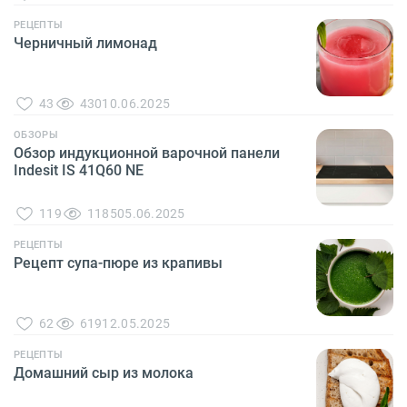
РЕЦЕПТЫ
Черничный лимонад
43
430
10.06.2025
ОБЗОРЫ
Обзор индукционной варочной панели
Indesit IS 41Q60 NE
119
1185
05.06.2025
РЕЦЕПТЫ
Рецепт супа-пюре из крапивы
62
619
12.05.2025
РЕЦЕПТЫ
Домашний сыр из молока