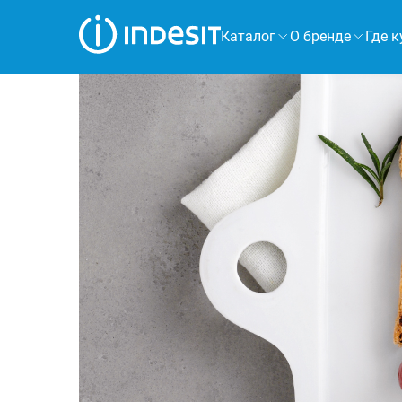
Каталог
О бренде
Где к
Холодильники
Морозильные камеры
Стиральные и сушильные машины
Посудомоечные машины
Плиты
Духовые шкафы
Вытяжки
Варочные панели
Микроволновые печи