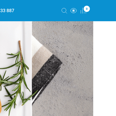
0
333 887