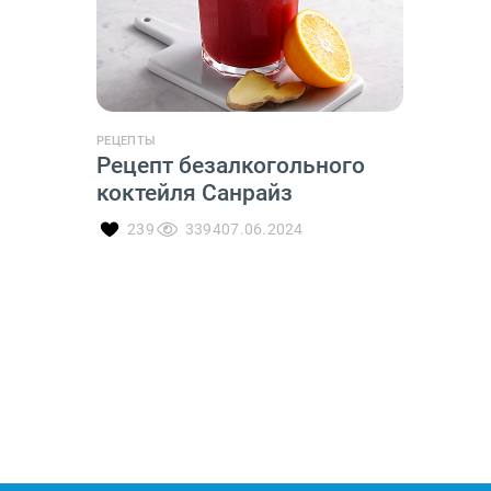
РЕЦЕПТЫ
Рецепт безалкогольного
коктейля Санрайз
239
3394
07.06.2024