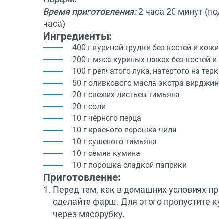
Время приготовления:
2 часа 20 минут (по
часа)
Ингредиенты:
400 г куриной грудки без костей и кожи
200 г мяса куриных ножек без костей и
100 г репчатого лука, натертого на терк
50 г оливкового масла экстра вирджин
20 г свежих листьев тимьяна
20 г соли
10 г чёрного перца
10 г красного порошка чили
10 г сушеного тимьяна
10 г семян кумина
10 г порошка сладкой паприки
Приготовление:
Перед тем, как в домашних условиях пр
сделайте фарш. Для этого пропустите 
через мясорубку.