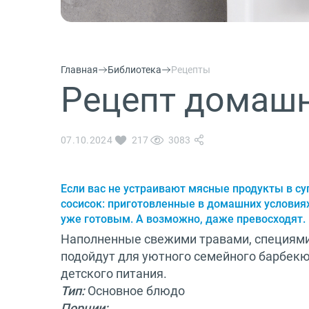
О бренде
Технологии
Сервис
Главная
Библиотека
Рецепты
Вопрос-ответ
Рецепт домашн
Библиотека
8 800 3333 887
07.10.2024
217
3083
Если вас не устраивают мясные продукты в су
сосисок
: приготовленные в домашних условиях
уже готовым. А возможно, даже превосходят.
Наполненные свежими травами, специями 
подойдут для уютного семейного барбекю,
детского питания.
Тип:
Основное блюдо
Порции: