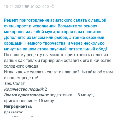
О бренде
10.04.2025
61
610
Технологии
Сервис
Вопрос-ответ
Рецепт приготовления азиатского салата с лапшой
Библиотека
очень прост в исполнении. Возьмите за основу
макароны из любой муки, которая вам нравится.
8 800 3333 887
Дополните их мясом или рыбой, а также свежими
овощами. Немного творчества, и через несколько
минут на вашем столе вкусный, питательный обед!
По нашему рецепту вы можете приготовить салат из
лапши как теплый гарнир или оставить его в качестве
холодного блюда.
Итак, как же сделать салат из лапши? Читайте об этом
в нашем рецепте!
Тип:
Салат
Количество порций:
2
Время приготовления:
подготовка — 8 минут,
приготовление — 15 минут
Ингредиенты:
Для салата: