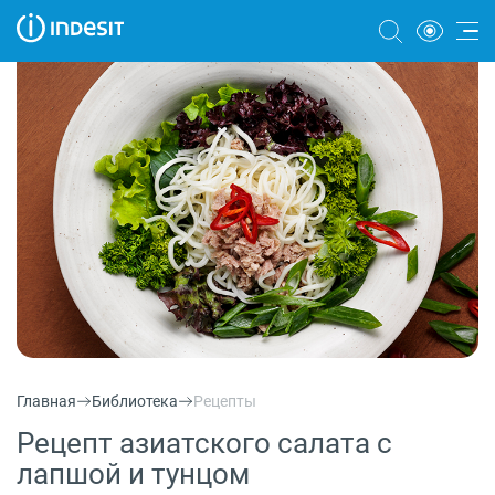
Холодильники
Морозильные камеры
Стиральные и сушильные машины
Посудомоечные машины
Плиты
Духовые шкафы
Вытяжки
Главная
Библиотека
Рецепты
Варочные панели
Рецепт азиатского салата с
Микроволновые печи
лапшой и тунцом