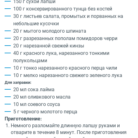
150 г сухой лапши
100 г консервированного тунца без костей
30 г листьев салата, промытых и порванных на
небольшие кусочки
20 г мытого молодого шпината
20 г разрезанных пополам помидоров черри
20 г нарезанной свежей кинзы
40 г красного лука, нарезанного тонкими
полукольцами
10 г тонко нарезанного красного перца чили
10 г мелко нарезанного свежего зеленого лука
Для заправки:
20 мл сока лайма
20 мл оливкового масла
10 мл соевого соуса
5 г черного молотого перца
Приготовление:
Немного разломайте длинную лапшу руками и
отварите в течение 8 минут. После приготовления