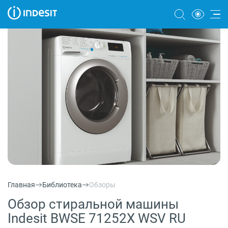
Холодильники
Морозильные камеры
Стиральные и сушильные машины
Посудомоечные машины
Плиты
Духовые шкафы
Вытяжки
Главная
Библиотека
Обзоры
Варочные панели
Обзор стиральной машины
Микроволновые печи
Indesit BWSE 71252X WSV RU