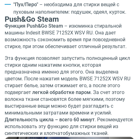
"Пух/Перо"
– необходима для стирки вещей с
пуховым наполнителем: подушек, одеял, курток.
Push&Go Steam
Функция Push&Go Steam
– изюминка стиральной
машины Indesit BWSE 71252X WSV RU. Она дает
возможность сэкономить время при повседневной
стирке, при этом обеспечивает отличный результат.
Эта функция позволяет запустить полноценный цикл
стирки одним нажатием кнопки, которая
предназначена именно для этого. Она выделена
цветом. После нажатия модель BWSE 71252X WSV RU
стирает белье, затем отжимает его, а после этого
подвергает
легкой обработке паром
. За счет этого
волокна ткани становятся более мягкими, поэтому
выстиранные вещи можно будет разгладить с
минимальными затратами времени и усилий.
Длительность цикла – всего 60 минут
. Рекомендуется
использовать эту функцию для стирки вещей из
синтетических и хлопчатобумажных тканей.