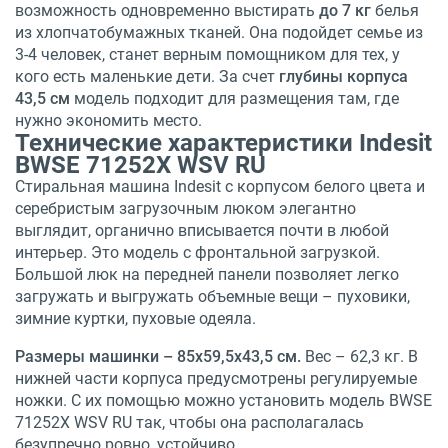
возможность одновременно выстирать
до 7 кг
белья
из хлопчатобумажных тканей. Она подойдет семье из
3-4 человек, станет верным помощником для тех, у
кого есть маленькие дети. За счет
глубины корпуса
43,5 см
модель подходит для размещения там, где
нужно экономить место.
Технические характеристики Indesit
BWSE 71252X WSV RU
Стиральная машина Indesit с корпусом белого цвета и
серебристым загрузочным люком элегантно
выглядит, органично вписывается почти в любой
интерьер. Это модель с фронтальной загрузкой.
Большой люк на передней панели позволяет легко
загружать и выгружать объемные вещи – пуховики,
зимние куртки, пуховые одеяла.
Размеры машинки – 85х59,5х43,5 см.
Вес – 62,3 кг. В
нижней части корпуса предусмотрены регулируемые
ножки. С их помощью можно установить модель BWSE
71252X WSV RU так, чтобы она располагалась
безупречно ровно, устойчиво.