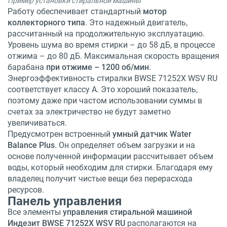
Пример установки стиральной машины
Работу обеспечивает стандартный
мотор
коллекторного типа
. Это надежный двигатель,
рассчитанный на продолжительную эксплуатацию.
Уровень шума во время стирки – до 58 дБ, в процессе
отжима – до 80 дБ. Максимальная скорость вращения
барабана
при отжиме – 1200 об/мин
.
Энергоэффективность стиралки
BWSE 71252X WSV RU
соответствует классу A. Это хороший показатель,
поэтому даже при частом использовании суммы в
счетах за электричество не будут заметно
увеличиваться.
Предусмотрен встроенный
умный датчик Water
Balance Plus
. Он определяет объем загрузки и на
основе полученной информации рассчитывает объем
воды, который необходим для стирки. Благодаря ему
владелец получит чистые вещи без перерасхода
ресурсов.
Панель управления
Все элементы
управления стиральной машиной
Индезит BWSE 71252X WSV RU
располагаются на