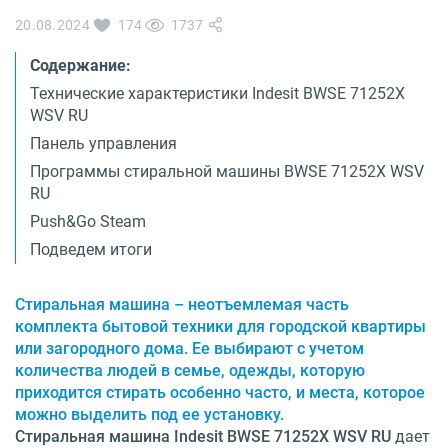
О бренде
20.08.2024
174
1737
Технологии
Сервис
Содержание:
Вопрос-ответ
Библиотека
Технические характеристики Indesit BWSE 71252X
WSV RU
8 800 3333 887
Панель управления
Программы стиральной машины BWSE 71252X WSV
RU
Push&Go Steam
Подведем итоги
Стиральная машина – неотъемлемая часть
комплекта бытовой техники для городской квартиры
или загородного дома. Ее выбирают с учетом
количества людей в семье, одежды, которую
приходится стирать особенно часто, и места, которое
можно выделить под ее установку.
Стиральная машина Indesit BWSE 71252X WSV RU
дает