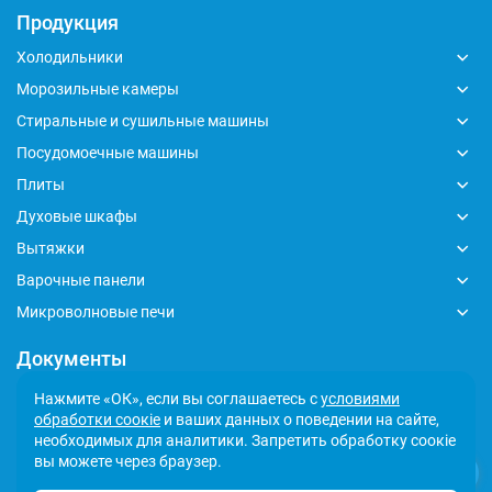
Продукция
Холодильники
Морозильные камеры
Стиральные и сушильные машины
Посудомоечные машины
Плиты
Духовые шкафы
Вытяжки
Варочные панели
Микроволновые печи
Документы
Глобальный кодекс делового поведения
Нажмите «ОК», если вы соглашаетесь с
условиями
обработки соокіе
и ваших данных о поведении на сайте,
Политика обработки персональных данных
необходимых для аналитики. Запретить обработку соокіе
Сообщить о несоответствии
вы можете через браузер.