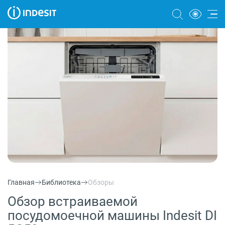
Холодильники
Морозильные камеры
Стиральные и сушильные машины
Посудомоечные машины
Плиты
Духовые шкафы
Вытяжки
Главная
Библиотека
Обзоры
Варочные панели
Обзор встраиваемой
Микроволновые печи
посудомоечной машины Indesit DI