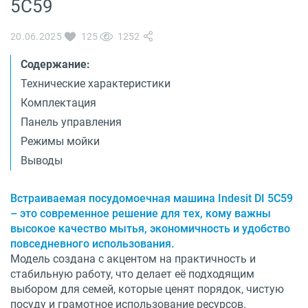
5C59
О бренде
Технологии
Сервис
20.06.2025
125
1252
Вопрос-ответ
Библиотека
Содержание:
Технические характеристики
8 800 3333 887
Комплектация
Панель управления
Режимы мойки
Выводы
Встраиваемая посудомоечная машина Indesit DI 5C59
– это современное решение для тех, кому важны
высокое качество мытья, экономичность и удобство
повседневного использования.
Модель создана с акцентом на практичность и
стабильную работу, что делает её подходящим
выбором для семей, которые ценят порядок, чистую
посуду и грамотное использование ресурсов.