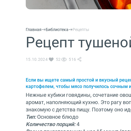
О бренде
Технологии
Сервис
Главная
Библиотека
Рецепты
Вопрос-ответ
Рецепт тушено
Библиотека
8 800 3333 887
15.10.2024
52
516
Если вы ищете самый простой и вкусный реце
картофелем, чтобы мясо получилось сочным и
Нежные кубики говядины, сочетание овощ
аромат, наполняющий кухню. Это рагу во
знакомую с детства пищу. Поэтому оно и
Тип:
Основное блюдо
Количество порций:
4