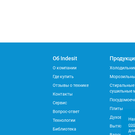
Об Indesit
Продукци
О компании
Холодильни
Где купить
Морозильны
Отзывы о технике
Стиральные
сушильные 
Контакты
Посудомоеч
Сервис
Плиты
Вопрос-ответ
Духовые ш
Наж
Технологии
соо
Вытяжки
Библиотека
для
Варочные п