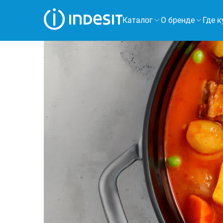
Каталог
О бренде
Где к
Холодильники
Морозильные камеры
Стиральные и сушильные машины
Посудомоечные машины
Плиты
Духовые шкафы
Вытяжки
Варочные панели
Микроволновые печи