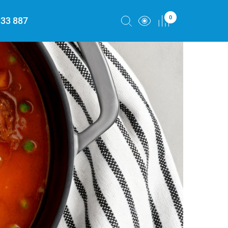
0
333 887