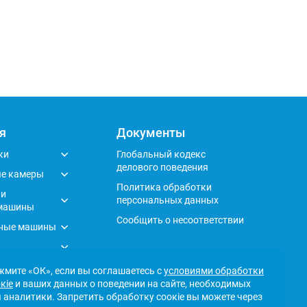
я
Документы
ки
Глобальный кодекс
делового поведения
е камеры
Политика обработки
 и
персональных данных
машины
Сообщить о несоответствии
ные машины
кафы
мите «ОК», если вы соглашаетесь с
условиями обработки
кіе
и ваших данных о поведении на сайте, необходимых
 аналитики. Запретить обработку соокіе вы можете через
анели