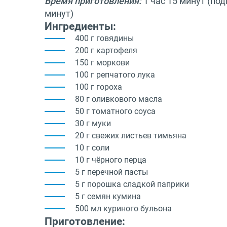
Время приготовления:
1 час 15 минут (под
минут)
Ингредиенты:
400 г говядины
200 г картофеля
150 г моркови
100 г репчатого лука
100 г гороха
80 г оливкового масла
50 г томатного соуса
30 г муки
20 г свежих листьев тимьяна
10 г соли
10 г чёрного перца
5 г перечной пасты
5 г порошка сладкой паприки
5 г семян кумина
500 мл куриного бульона
Приготовление: