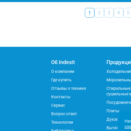
1
2
3
4
5
Об Indesit
Продукци
О компании
Холодильни
Где купить
Морозильны
Отзывы о технике
Стиральные
сушильные 
Контакты
Посудомоеч
Сервис
Плиты
Вопрос-ответ
Духовые ш
Наж
Технологии
соо
Вытяжки
Библиотека