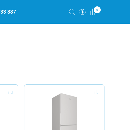
0
333 887