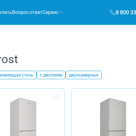
8 800 3
упить
Вопрос-ответ
Сервис
ost
жавеющая сталь
с дисплеем
двухкамерные