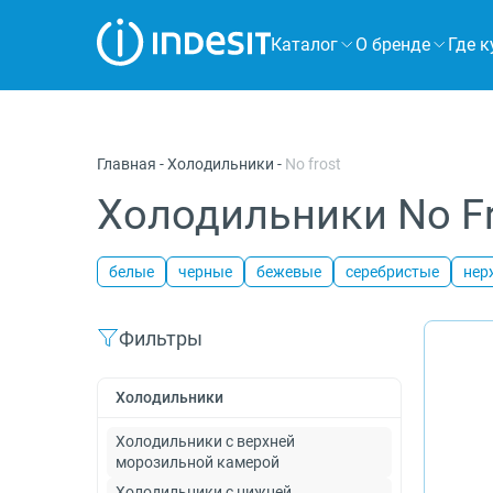
Каталог
О бренде
Где к
Холодильники
Морозильные камеры
Главная
-
Холодильники
-
No frost
Стиральные и сушильные машины
Холодильники No Fr
Посудомоечные машины
белые
черные
бежевые
серебристые
нер
Плиты
Духовые шкафы
Фильтры
Вытяжки
Холодильники
Варочные панели
Холодильники с верхней
морозильной камерой
Микроволновые печи
Холодильники с нижней