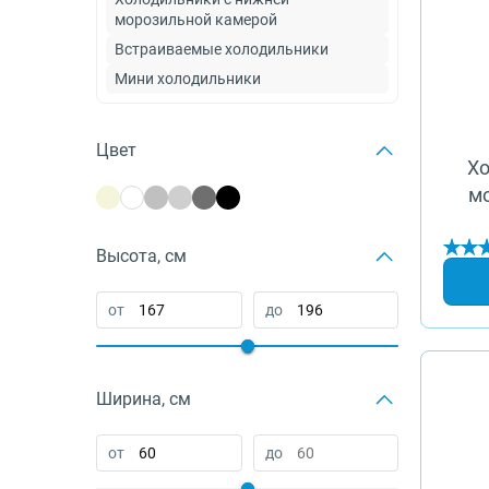
морозильной камерой
О бренде
Встраиваемые холодильники
Технологии
Мини холодильники
Сервис
Вопрос-ответ
Библиотека
Цвет
Хо
8 800 3333 887
м
Высота, см
от
до
Ширина, см
от
до