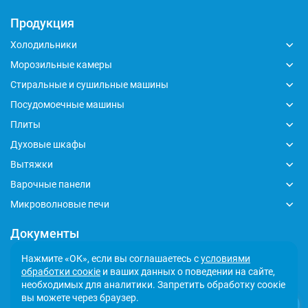
Продукция
Холодильники
Морозильные камеры
Стиральные и сушильные машины
Посудомоечные машины
Плиты
Духовые шкафы
Вытяжки
Варочные панели
Микроволновые печи
Документы
Глобальный кодекс делового поведения
Нажмите «ОК», если вы соглашаетесь с
условиями
обработки соокіе
и ваших данных о поведении на сайте,
Политика обработки персональных данных
необходимых для аналитики. Запретить обработку соокіе
Сообщить о несоответствии
вы можете через браузер.