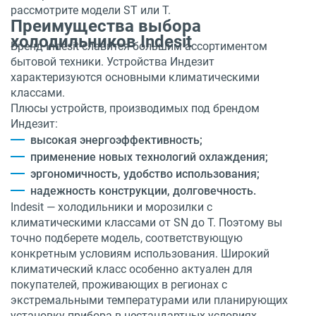
рассмотрите модели ST или T.
Преимущества выбора
холодильников Indesit
Бренд Indesit славится большим ассортиментом
бытовой техники. Устройства Индезит
характеризуются основными климатическими
классами.
Плюсы устройств, производимых под брендом
Индезит:
высокая энергоэффективность;
применение новых технологий охлаждения;
эргономичность, удобство использования;
надежность конструкции, долговечность.
Indesit — холодильники и морозилки с
климатическими классами от SN до T. Поэтому вы
точно подберете модель, соответствующую
конкретным условиям использования. Широкий
климатический класс особенно актуален для
покупателей, проживающих в регионах с
экстремальными температурами или планирующих
установку прибора в нестандартных условиях