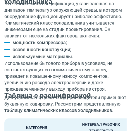
холодильника
Это техническая спецификация, указывающая на
диапазон температур окружающей среды, в котором
оборудование функционирует наиболее эффективно.
Климатический класс холодильника учитывается
инженерами еще на стадии проектирования. Он
зависит от нескольких факторов, включая:
мощность компрессора;
особенности конструкции;
используемые материалы.
Использование бытового прибора в условиях, не
соответствующих его климатическому классу,
приведет к повышенному износу компонентов,
увеличению расхода электроэнергии и даже
преждевременному выходу прибора из строя.
Таблица с расшифровкой
Для удобства потребителей производители применяют
буквенную кодировку. Рассмотрим представленную
таблицу климатических классов холодильников
.
ИНТЕРВАЛ РАБОЧИХ
КАТЕГОРИЯ
ТЕМПЕРАТУР