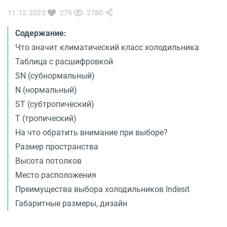
О бренде
11.12.2025
279
2780
Технологии
Сервис
Содержание:
Вопрос-ответ
Библиотека
Что значит климатический класс холодильника
Таблица с расшифровкой
8 800 3333 887
SN (субнормальный)
N (нормальный)
ST (субтропический)
T (тропический)
На что обратить внимание при выборе?
Размер пространства
Высота потолков
Место расположения
Преимущества выбора холодильников Indesit
Габаритные размеры, дизайн