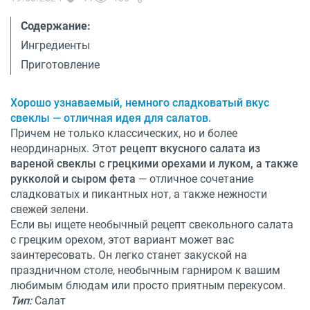
О бренде
Технологии
Содержание:
Сервис
Ингредиенты
Вопрос-ответ
Библиотека
Приготовление
8 800 3333 887
Хорошо узнаваемый, немного сладковатый вкус
свеклы — отличная идея для салатов.
Причем не только классических, но и более
неординарных. Этот
рецепт вкусного салата из
вареной свеклы с грецкими орехами и луком, а также
рукколой и сыром фета
— отличное сочетание
сладковатых и пикантных нот, а также нежности
свежей зелени.
Если вы ищете необычный рецепт свекольного салата
с грецким орехом, этот вариант может вас
заинтересовать. Он легко станет закуской на
праздничном столе, необычным гарниром к вашим
любимым блюдам или просто приятным перекусом.
Тип:
Салат