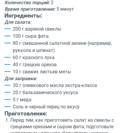
Количество порций:
2
Время приготовления:
5 минут
Ингредиенты:
Для салата:
200 г вареной свеклы
100 г сыра фета
80 г смешанной салатной зелени (например,
руккола и шпинат)
60 г красного лука
40 г грецких орехов
10 г свежих листьев мяты
Для заправки:
30 г оливкового масла экстра-класса
20 г бальзамического уксуса
5 г меда
Соль и черный перец по вкусу
Приготовление:
Перед тем, как приготовить салат из свеклы с
грецкими орехами и сыром фета, подготовьте