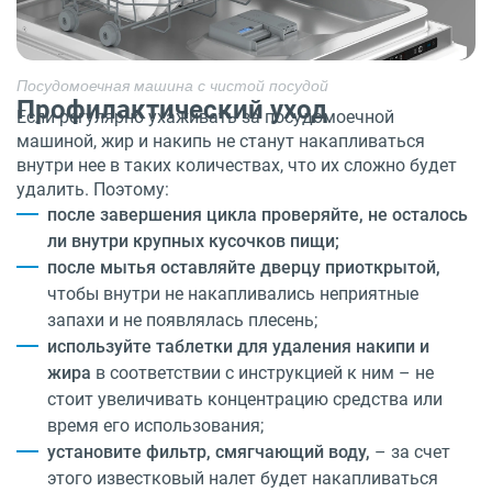
Посудомоечная машина с чистой посудой
Профилактический уход
Если регулярно ухаживать за посудомоечной
машиной, жир и накипь не станут накапливаться
внутри нее в таких количествах, что их сложно будет
удалить. Поэтому:
после завершения цикла проверяйте, не осталось
ли внутри крупных кусочков пищи;
после мытья оставляйте дверцу приоткрытой,
чтобы внутри не накапливались неприятные
запахи и не появлялась плесень;
используйте таблетки для удаления накипи и
жира
в соответствии с инструкцией к ним – не
стоит увеличивать концентрацию средства или
время его использования;
установите фильтр, смягчающий воду,
– за счет
этого известковый налет будет накапливаться