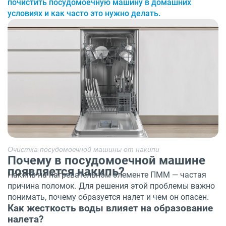
почистить посудомоечную машину в домашних
условиях и как часто это нужно делать.
Очистка посудомоечной машины от накипи
Почему в посудомоечной машине
появляется накипь?
Накипь на нагревательном элементе ПММ — частая
причина поломок. Для решения этой проблемы важно
понимать, почему образуется налет и чем он опасен.
Как жесткость воды влияет на образование
налета?