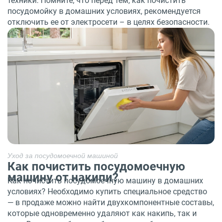
техники. Помните, что перед тем, как почистить
посудомойку в домашних условиях, рекомендуется
отключить ее от электросети – в целях безопасности.
Уход за посудомоечной машиной
Как почистить посудомоечную
машину от накипи?
Как почистить посудомоечную машину в домашних
условиях? Необходимо купить специальное средство
— в продаже можно найти двухкомпонентные составы,
которые одновременно удаляют как накипь, так и