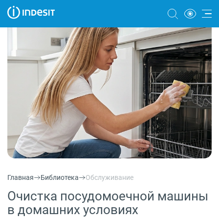
Холодильники
Морозильные камеры
Стиральные и сушильные машины
Посудомоечные машины
Плиты
Духовые шкафы
Вытяжки
Главная
Библиотека
Обслуживание
Варочные панели
Очистка посудомоечной машины
Микроволновые печи
в домашних условиях