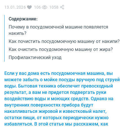
О бренде
13.01.2026
106
1058
Технологии
Сервис
Содержание:
Вопрос-ответ
Библиотека
Почему в посудомоечной машине появляется
накипь?
8 800 3333 887
Как почистить посудомоечную машину от накипи?
Как очистить посудомоечную машину от жира?
Профилактический уход
Если у вас дома есть посудомоечная машина, вы
можете забыть о мойке посуды вручную под струей
воды. Бытовая техника обеспечит превосходный
результат, а вам не придется подвергать руки
воздействию воды и моющих средств. Однако на
внутренних поверхностях прибора будут
накапливаться жировой и известковый налет,
остатки пищи, от которых периодически нужно
избавляться. В этой статье мы расскажем, как