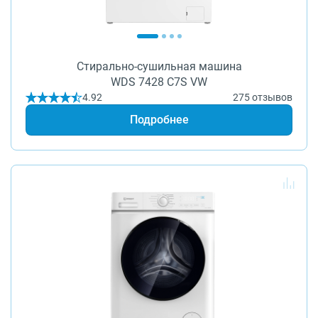
О бренде
Технологии
Сервис
Вопрос-ответ
Библиотека
Стирально-сушильная машина
WDS 7428 C7S VW
8 800 3333 887
4.92
275 отзывов
Подробнее