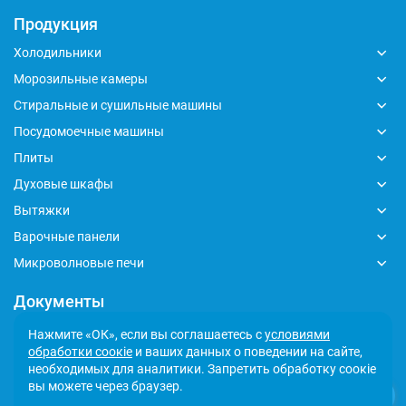
Продукция
Холодильники
Морозильные камеры
Стиральные и сушильные машины
Посудомоечные машины
Плиты
Духовые шкафы
Вытяжки
Варочные панели
Микроволновые печи
Документы
Глобальный кодекс делового поведения
Нажмите «ОК», если вы соглашаетесь с
условиями
обработки соокіе
и ваших данных о поведении на сайте,
Политика обработки персональных данных
необходимых для аналитики. Запретить обработку соокіе
Сообщить о несоответствии
вы можете через браузер.