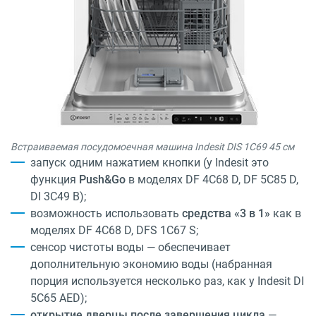
Встраиваемая посудомоечная машина Indesit DIS 1C69 45 см
запуск одним нажатием кнопки (у Indesit это
функция
Push&Go
в моделях
DF 4C68 D
,
DF 5C85 D
,
DI 3C49 B
);
возможность использовать
средства «3 в 1»
как в
моделях
DF 4C68 D
,
DFS 1C67 S
;
сенсор чистоты воды — обеспечивает
дополнительную экономию воды (набранная
порция используется несколько раз, как у Indesit
DI
5C65 AED
);
открытие дверцы после завершения цикла
—