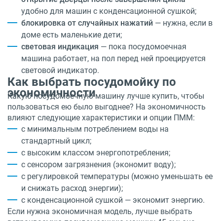
удобно для машин с конденсационной сушкой;
блокировка от случайных нажатий
— нужна, если в
доме есть маленькие дети;
световая индикация
— пока посудомоечная
машина работает, на пол перед ней проецируется
световой индикатор.
Как выбрать посудомойку по
экономичности
Какую посудомоечную машину лучше купить, чтобы
пользоваться ею было выгоднее? На экономичность
влияют следующие характеристики и опции ПММ:
с минимальным потреблением воды на
стандартный цикл;
с высоким классом энергопотребления;
с сенсором загрязнения (экономит воду);
с регулировкой температуры (можно уменьшать ее
и снижать расход энергии);
с конденсационной сушкой — экономит энергию.
Если нужна экономичная модель, лучше выбрать