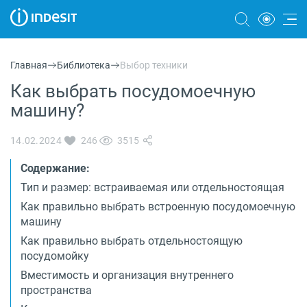
Холодильники
Главная
Библиотека
Выбор техники
Морозильные камеры
Как выбрать посудомоечную
машину?
Стиральные и сушильные машины
Посудомоечные машины
14.02.2024
246
3515
Плиты
Содержание:
Тип и размер: встраиваемая или отдельностоящая
Духовые шкафы
Как правильно выбрать встроенную посудомоечную
машину
Вытяжки
Как правильно выбрать отдельностоящую
Варочные панели
посудомойку
Вместимость и организация внутреннего
Микроволновые печи
пространства