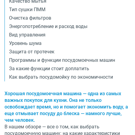
Качество мытья
О бренде
Технологии
Тип сушки ПММ
Сервис
Очистка фильтров
Вопрос-ответ
Энергопотребление и расход воды
Библиотека
Вид управления
8 800 3333 887
Уровень шума
Защита от протечек
Программы и функции посудомоечных машин
За какие функции стоит доплатить
Как выбрать посудомойку по экономичности
Хорошая посудомоечная машина — одна из самых
важных покупок для кухни. Она не только
освобождает время, но и помогает экономить воду, а
еще отмывает посуду до блеска — намного лучше,
чем человек.
В нашем обзоре — все о том, как выбрать
посудомоечную машину: на какие характеристики