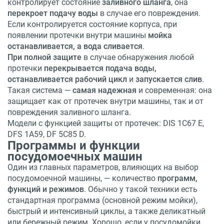
контролирует состояние
заливного шланга
, она
перекроет подачу воды
в случае его повреждения.
Если контролируется состояние корпуса, при
появлении протечки внутри машины
мойка
останавливается, а вода сливается
.
При полной защите
в случае обнаружения любой
протечки
перекрывается подача воды,
останавливается рабочий цикл
и
запускается слив
.
Такая система —
самая надежная
и современная: она
защищает как от протечек внутри машины, так и от
повреждения заливного шланга.
Модели с функцией защиты от протечек:
DIS 1C67 E
,
DFS 1A59
,
DF 5C85 D
.
Программы и функции
посудомоечных машин
Один из главных параметров, влияющих на выбор
посудомоечной машины, — количество
программ,
функций и режимов
. Обычно у такой техники есть
стандартная программа (основной режим мойки),
быстрый и интенсивный циклы, а также деликатный
или бережный режим. Хорошо, если у посудомойки