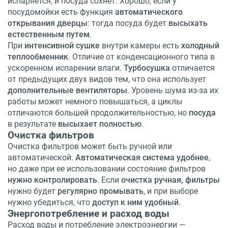
испаряется, и посуда сохнет. Хорошо, если у
посудомойки есть функция
автоматического
открывания дверцы
: тогда посуда будет
высыхать
естественным путем
.
При
интенсивной сушке
внутри камеры есть
холодный
теплообменник
. Отличие от конденсационного типа в
ускоренном испарении влаги.
Турбосушка
отличается
от предыдущих двух видов тем, что она использует
дополнительные вентиляторы
. Уровень шума из-за их
работы может немного повышаться, а циклы
отличаются большей продолжительностью, но
посуда
в результате
высыхает полностью
.
Очистка фильтров
Очистка фильтров может быть ручной или
автоматической.
Автоматическая система удобнее
,
но даже при ее использовании состояние фильтров
нужно контролировать
. Если
очистка ручная, фильтры
нужно будет
регулярно промывать
, и при выборе
нужно убедиться, что
доступ к ним удобный
.
Энергопотребление и расход воды
Расход воды и потребление электроэнергии —