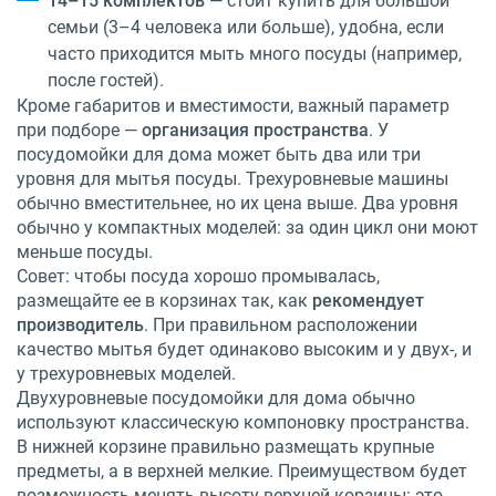
14–15 комплектов
— стоит купить для большой
семьи (3–4 человека или больше), удобна, если
часто приходится мыть много посуды (например,
после гостей).
Кроме габаритов и вместимости, важный параметр
при подборе —
организация пространства
. У
посудомойки для дома может быть два или три
уровня для мытья посуды. Трехуровневые машины
обычно вместительнее, но их цена выше. Два уровня
обычно у компактных моделей: за один цикл они моют
меньше посуды.
Совет: чтобы посуда хорошо промывалась,
размещайте ее в корзинах так, как
рекомендует
производитель
. При правильном расположении
качество мытья будет одинаково высоким и у двух-, и
у трехуровневых моделей.
Двухуровневые посудомойки для дома обычно
используют классическую компоновку пространства.
В нижней корзине правильно размещать крупные
предметы, а в верхней мелкие. Преимуществом будет
возможность менять высоту верхней корзины: это