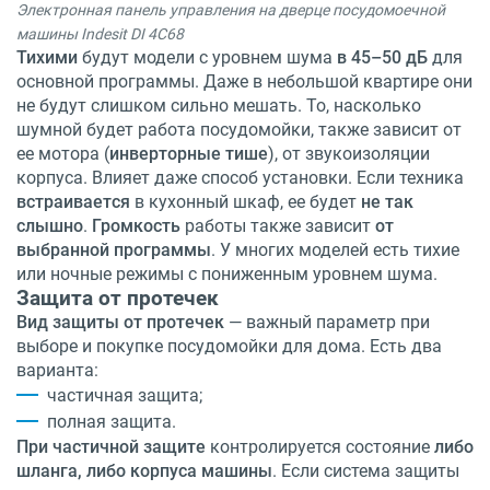
Электронная панель управления на дверце посудомоечной
машины Indesit DI 4C68
Тихими
будут модели с уровнем шума
в 45–50 дБ
для
основной программы. Даже в небольшой квартире они
не будут слишком сильно мешать. То, насколько
шумной будет работа посудомойки, также зависит от
ее мотора (
инверторные тише
), от звукоизоляции
корпуса. Влияет даже способ установки. Если техника
встраивается
в кухонный шкаф, ее будет
не так
слышно
.
Громкость
работы также зависит
от
выбранной программы
. У многих моделей есть тихие
или ночные режимы с пониженным уровнем шума.
Защита от протечек
Вид защиты от протечек
— важный параметр при
выборе и покупке посудомойки для дома. Есть два
варианта:
частичная защита;
полная защита.
При частичной защите
контролируется состояние
либо
шланга, либо корпуса машины
. Если система защиты