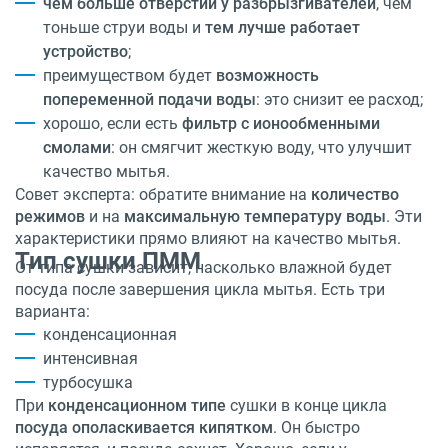
чем больше отверстий у разбрызгивателей
, чем
тоньше струи воды и
тем лучше работает
устройство
;
преимуществом будет
возможность
попеременной подачи воды
: это снизит ее расход;
хорошо, если есть
фильтр с ионообменными
смолами
: он смягчит жесткую воду, что улучшит
качество мытья.
Совет эксперта: обратите внимание на
количество
режимов
и на
максимальную температуру воды
. Эти
характеристики прямо влияют на качество мытья.
Тип сушки ПММ
От типа сушки зависит, насколько влажной будет
посуда после завершения цикла мытья. Есть три
варианта:
конденсационная
интенсивная
турбосушка
При
конденсационном типе
сушки в конце цикла
посуда ополаскивается кипятком
. Он быстро