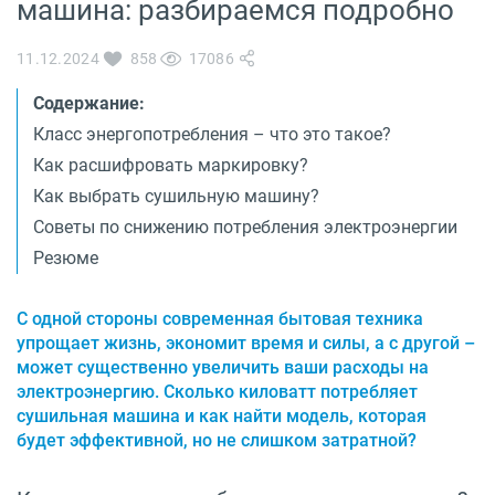
машина: разбираемся подробно
О бренде
Технологии
Сервис
11.12.2024
858
17086
Вопрос-ответ
Библиотека
Содержание:
Класс энергопотребления – что это такое?
8 800 3333 887
Как расшифровать маркировку?
Как выбрать сушильную машину?
Советы по снижению потребления электроэнергии
Резюме
С одной стороны современная бытовая техника
упрощает жизнь, экономит время и силы, а с другой –
может существенно увеличить ваши расходы на
электроэнергию. Сколько киловатт потребляет
сушильная машина и как найти модель, которая
будет эффективной, но не слишком затратной?