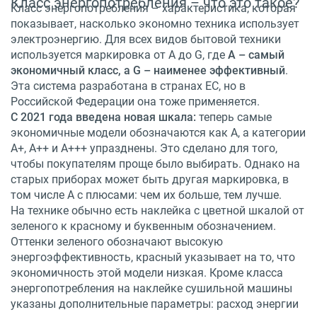
Класс энергопотребления – что это такое?
Класс энергопотребления – характеристика, которая
показывает, насколько экономно техника использует
электроэнергию. Для всех видов бытовой техники
используется маркировка от A до G, где
A – самый
экономичный класс, а G – наименее эффективный
.
Эта система разработана в странах ЕС, но в
Российской Федерации она тоже применяется.
С 2021 года введена новая шкала:
теперь самые
экономичные модели обозначаются как A, а категории
A+, A++ и A+++ упразднены. Это сделано для того,
чтобы покупателям проще было выбирать. Однако на
старых приборах может быть другая маркировка, в
том числе A с плюсами: чем их больше, тем лучше.
На технике обычно есть наклейка с цветной шкалой от
зеленого к красному и буквенным обозначением.
Оттенки зеленого обозначают высокую
энергоэффективность, красный указывает на то, что
экономичность этой модели низкая. Кроме класса
энергопотребления на наклейке сушильной машины
указаны дополнительные параметры: расход энергии