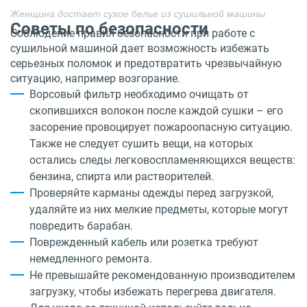
Женщина достает сухое белье из сушильной машины
Советы по безопасности
Соблюдение правил безопасности при работе с
сушильной машиной дает возможность избежать
серьезных поломок и предотвратить чрезвычайную
ситуацию, например возгорание.
Ворсовый фильтр необходимо очищать от
скопившихся волокон после каждой сушки – его
засорение провоцирует пожароопасную ситуацию.
Также не следует сушить вещи, на которых
остались следы легковоспламеняющихся веществ:
бензина, спирта или растворителей.
Проверяйте карманы одежды перед загрузкой,
удаляйте из них мелкие предметы, которые могут
повредить барабан.
Поврежденный кабель или розетка требуют
немедленного ремонта.
Не превышайте рекомендованную производителем
загрузку, чтобы избежать перегрева двигателя.