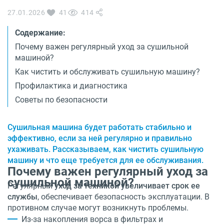
О бренде
27.01.2026
41
414
Технологии
Сервис
Содержание:
Вопрос-ответ
Библиотека
Почему важен регулярный уход за сушильной
машиной?
8 800 3333 887
Как чистить и обслуживать сушильную машину?
Профилактика и диагностика
Советы по безопасности
Сушильная машина будет работать стабильно и
эффективно, если за ней регулярно и правильно
ухаживать. Рассказываем, как чистить сушильную
машину и что еще требуется для ее обслуживания.
Почему важен регулярный уход за
сушильной машиной?
Регулярный
уход за техникой увеличивает срок ее
службы
, обеспечивает безопасность эксплуатации. В
противном случае могут возникнуть проблемы.
Из-за накопления ворса в фильтрах и