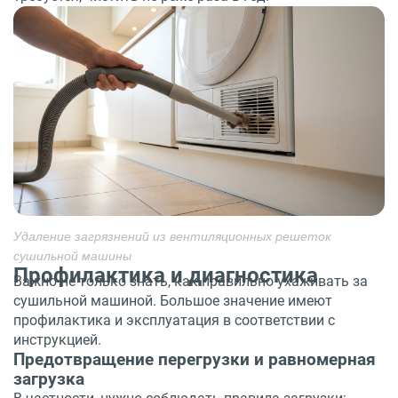
Удаление загрязнений из вентиляционных решеток
сушильной машины
Профилактика и диагностика
Важно не только знать, как правильно ухаживать за
сушильной машиной. Большое значение имеют
профилактика и эксплуатация в соответствии с
инструкцией.
Предотвращение перегрузки и равномерная
загрузка