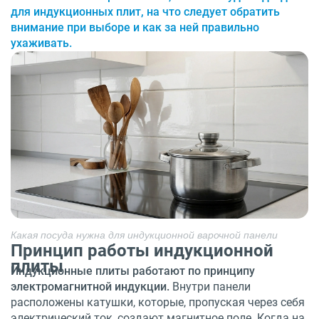
для индукционных плит, на что следует обратить
внимание при выборе и как за ней правильно
ухаживать.
Какая посуда нужна для индукционной варочной панели
Принцип работы индукционной
плиты
Индукционные плиты работают по принципу
электромагнитной индукции.
Внутри панели
расположены катушки, которые, пропуская через себя
электрический ток, создают магнитное поле. Когда на