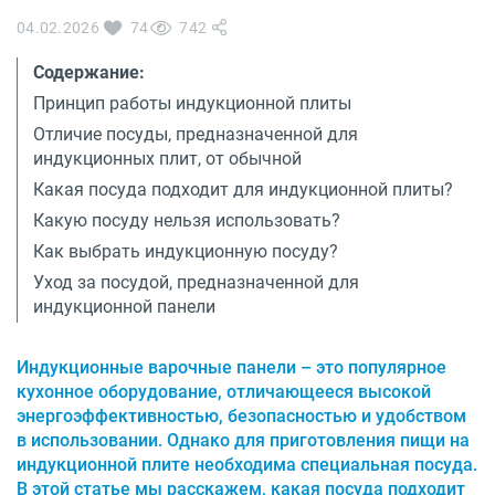
О бренде
04.02.2026
74
742
Технологии
Сервис
Содержание:
Вопрос-ответ
Библиотека
Принцип работы индукционной плиты
Отличие посуды, предназначенной для
8 800 3333 887
индукционных плит, от обычной
Какая посуда подходит для индукционной плиты?
Какую посуду нельзя использовать?
Как выбрать индукционную посуду?
Уход за посудой, предназначенной для
индукционной панели
Индукционные варочные панели – это популярное
кухонное оборудование, отличающееся высокой
энергоэффективностью, безопасностью и удобством
в использовании. Однако для приготовления пищи на
индукционной плите необходима специальная посуда.
В этой статье мы расскажем, какая посуда подходит