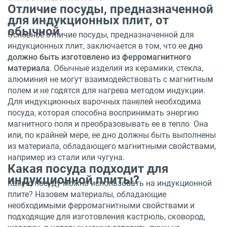
Отличие посуды, предназначенной
для индукционных плит, от
обычной
Основное отличие посуды, предназначенной для
индукционных плит, заключается в том, что ее
дно
должно быть изготовлено из ферромагнитного
материала
. Обычные изделия из керамики, стекла,
алюминия не могут взаимодействовать с магнитным
полем и не годятся для нагрева методом индукции.
Для индукционных варочных панелей необходима
посуда, которая способна воспринимать энергию
магнитного поля и преобразовывать ее в тепло. Она
или, по крайней мере, ее дно должны быть выполнены
из материала, обладающего магнитными свойствами,
например из стали или чугуна.
Какая посуда подходит для
индукционной плиты?
Какую посуду можно использовать на индукционной
плите? Назовем материалы, обладающие
необходимыми ферромагнитными свойствами и
подходящие для изготовления кастрюль, сковород,