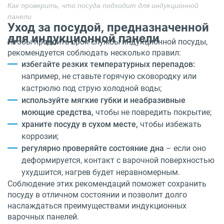
Как проверить, что посуда подходит для индукционной
панели
Уход за посудой, предназначенной
для индукционной панели
Чтобы продлить срок службы индукционной посуды,
рекомендуется соблюдать несколько правил:
избегайте резких температурных перепадов:
например, не ставьте горячую сковородку или
кастрюлю под струю холодной воды;
используйте мягкие губки и неабразивные
моющие средства,
чтобы не повредить покрытие;
храните посуду в сухом месте,
чтобы избежать
коррозии;
регулярно проверяйте состояние дна
– если оно
деформируется, контакт с варочной поверхностью
ухудшится, нагрев будет неравномерным.
Соблюдение этих рекомендаций поможет сохранить
посуду в отличном состоянии и позволит долго
наслаждаться преимуществами индукционных
варочных панелей.