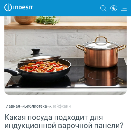
Холодильники
Морозильные камеры
Стиральные и сушильные машины
Посудомоечные машины
Плиты
Духовые шкафы
Вытяжки
Главная
Библиотека
Лайфхаки
Варочные панели
Какая посуда подходит для
Микроволновые печи
индукционной варочной панели?