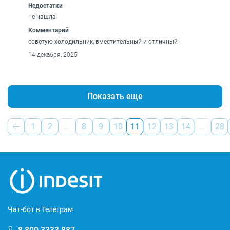
Недостатки
не нашла
Комментарий
советую холодильник, вместительный и отличный
14 декабря, 2025
Показать еще
1
2
...
8
9
10
11
12
13
14
...
28
Чат-бот в Телеграм