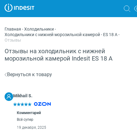
Холодильники
Главная
-
Холодильники
-
Холодильники с нижней морозильной камерой
-
ES 18 A
-
Морозильные камеры
Отзывы
Стиральные и сушильные машины
Отзывы на холодильник с нижней
морозильной камерой Indesit ES 18 A
Посудомоечные машины
Плиты
Вернуться к товару
Духовые шкафы
Mikhail S.
Вытяжки
Варочные панели
Комментарий
Всё супер
Микроволновые печи
19 декабря, 2025