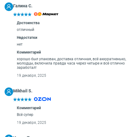
О бренде
Галина С.
Технологии
Сервис
Вопрос-ответ
Достоинства
Библиотека
отличный
Недостатки
8 800 3333 887
нет
Комментарий
хорошо был упакован, доставка отличная, всё аккуратненько,
молодцы, включила правда часа через четыре и всё отлично
заработал!
19 декабря, 2025
Mikhail S.
Комментарий
Всё супер
19 декабря, 2025