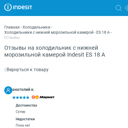
Холодильники
Главная
-
Холодильники
-
Холодильники с нижней морозильной камерой
-
ES 18 A
-
Морозильные камеры
Отзывы
Стиральные и сушильные машины
Отзывы на холодильник с нижней
морозильной камерой Indesit ES 18 A
Посудомоечные машины
Плиты
Вернуться к товару
Духовые шкафы
анатолий к.
Вытяжки
Варочные панели
Достоинства
Супер
Микроволновые печи
Недостатки
Пока нет