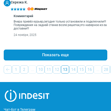
Сережа К.
Комментарий
Вчера привёз курьер,сегодня только установили и подключили!!!
Повреждения на задней стенке возле решетки,это наверное из-за
доставки!!!
24 ноября, 2025
Показать еще
1
2
...
10
11
12
13
14
15
16
...
28
Чат-бот в Телеграм