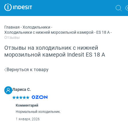
Холодильники
Главная
-
Холодильники
-
Холодильники с нижней морозильной камерой
-
ES 18 A
-
Морозильные камеры
Отзывы
Стиральные и сушильные машины
Отзывы на холодильник с нижней
морозильной камерой Indesit ES 18 A
Посудомоечные машины
Плиты
Вернуться к товару
Духовые шкафы
Лариса С.
Вытяжки
Варочные панели
Комментарий
Нормальный холодильник.
Микроволновые печи
1 января, 2026