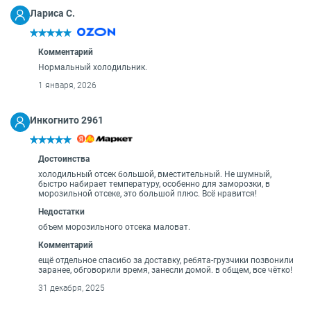
О бренде
Лариса С.
Технологии
Сервис
Вопрос-ответ
Комментарий
Библиотека
Нормальный холодильник.
1 января, 2026
8 800 3333 887
Инкогнито 2961
Достоинства
холодильный отсек большой, вместительный. Не шумный,
быстро набирает температуру, особенно для заморозки, в
морозильной отсеке, это большой плюс. Всё нравится!
Недостатки
объем морозильного отсека маловат.
Комментарий
ещё отдельное спасибо за доставку, ребята-грузчики позвонили
заранее, обговорили время, занесли домой. в общем, все чётко!
31 декабря, 2025