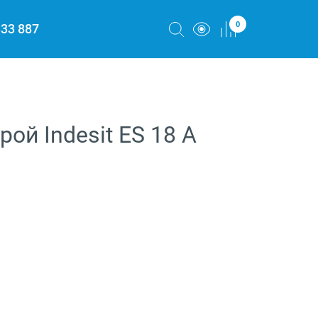
0
333 887
й Indesit ES 18 A