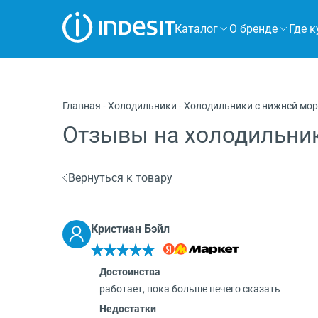
Каталог
О бренде
Где к
Холодильники
Морозильные камеры
Главная
-
Холодильники
-
Холодильники с нижней мо
Стиральные и сушильные машины
Отзывы на холодильник
Посудомоечные машины
Вернуться к товару
Плиты
Духовые шкафы
Кристиан Бэйл
Вытяжки
Достоинства
Варочные панели
работает, пока больше нечего сказать
Микроволновые печи
Недостатки