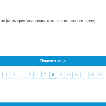
 же фирмы прослужил двадцать лет надеюсь это т не подведёт
Показать еще
1
2
...
5
6
7
8
9
10
11
...
28
29