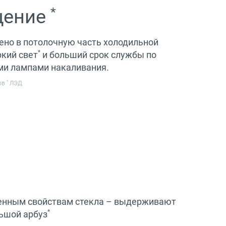
*
щение
ено в потолочную часть холодильной
*
ркий свет
и больший срок службы по
ми лампами накаливания.
*
тов
ЛЭД
шенным свойствам стекла – выдерживают
*
льшой арбуз