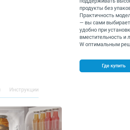
поддерживать высок
продукты без упаков
Практичность моде
— вы сами выбирает
удобно при установ
вместительность и л
W оптимальным реш
Где купить
и
Инструкции