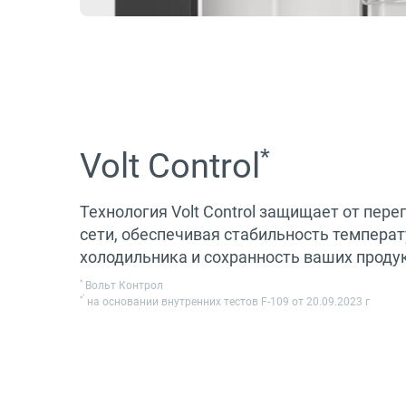
*
Volt Control
Технология Volt Control защищает от пер
сети, обеспечивая стабильность темпера
холодильника и сохранность ваших проду
*
Вольт Контрол
*
*
на основании внутренних тестов F-109 от 20.09.2023 г