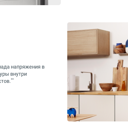
епада напряжения в
туры внутри
**
ктов.