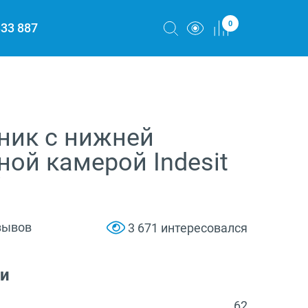
0
333 887
ник с нижней
ой камерой Indesit
W
зывов
3 671 интересовался
ки
62