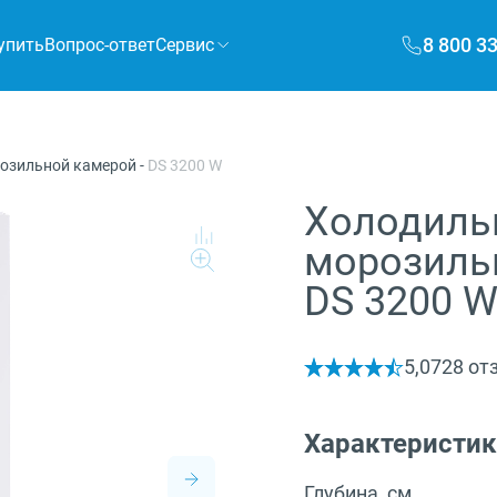
8 800 3
упить
Вопрос-ответ
Сервис
розильной камерой
-
DS 3200 W
Холодиль
морозильн
DS 3200 
5,0
728 от
Характеристи
Глубина, см