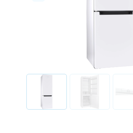
О бренде
Технологии
Сервис
Вопрос-ответ
Библиотека
8 800 3333 887