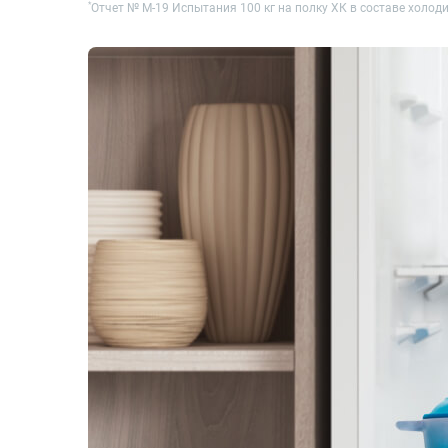
*
Отчет № M-19 Испытания 100 кг на полку ХК в составе холо