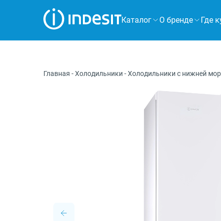
Каталог
О бренде
Где к
Холодильники
Морозильные камеры
Главная
-
Холодильники
-
Холодильники с нижней мо
Стиральные и сушильные машины
Посудомоечные машины
Плиты
Духовые шкафы
Вытяжки
Варочные панели
Микроволновые печи