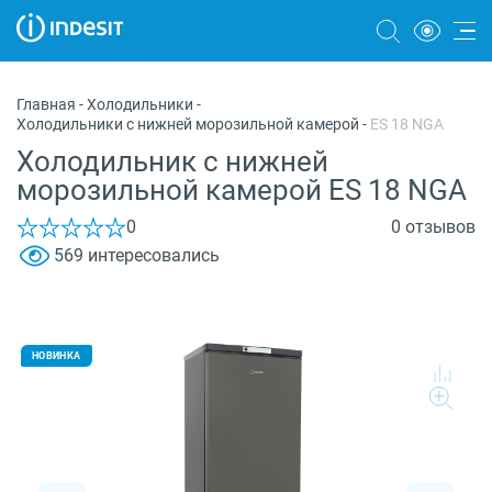
Холодильники
Главная
-
Холодильники
-
Холодильники с нижней морозильной камерой
-
ES 18 NGA
Морозильные камеры
Холодильник с нижней
Стиральные и сушильные машины
морозильной камерой ES 18 NGA
Посудомоечные машины
0
0 отзывов
569 интересовались
Плиты
Духовые шкафы
Вытяжки
НОВИНКА
Варочные панели
Микроволновые печи