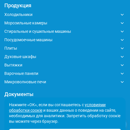
Продукция
Холодильники
Морозильные камеры
Стиральные и сушильные машины
Посудомоечные машины
Плиты
Духовые шкафы
Вытяжки
Варочные панели
Микроволновые печи
Документы
Глобальный кодекс делового поведения
Нажмите «ОК», если вы соглашаетесь с
условиями
обработки соокіе
и ваших данных о поведении на сайте,
Политика обработки персональных данных
необходимых для аналитики. Запретить обработку соокіе
Сообщить о несоответствии
вы можете через браузер.