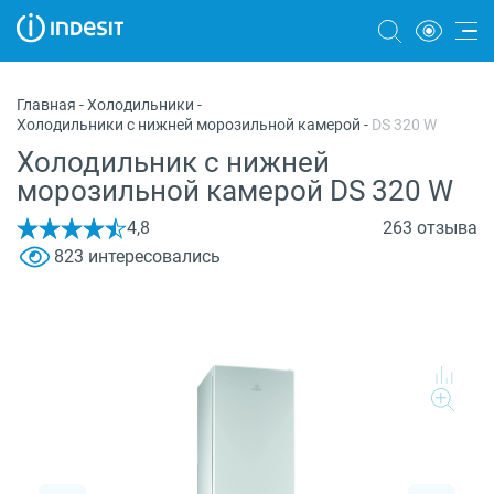
Холодильники
Главная
-
Холодильники
-
Холодильники с нижней морозильной камерой
-
DS 320 W
Морозильные камеры
Холодильник с нижней
Стиральные и сушильные машины
морозильной камерой DS 320 W
Посудомоечные машины
4,8
263 отзыва
823 интересовались
Плиты
Духовые шкафы
Вытяжки
Варочные панели
Микроволновые печи