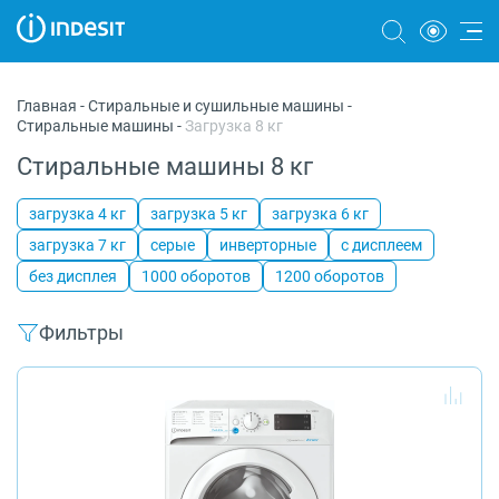
Холодильники
Главная
-
Стиральные и сушильные машины
-
Стиральные машины
-
Загрузка 8 кг
Морозильные камеры
Стиральные машины 8 кг
Стиральные и сушильные машины
загрузка 4 кг
загрузка 5 кг
загрузка 6 кг
Посудомоечные машины
загрузка 7 кг
серые
инверторные
с дисплеем
Плиты
без дисплея
1000 оборотов
1200 оборотов
Духовые шкафы
Фильтры
Вытяжки
Варочные панели
Микроволновые печи