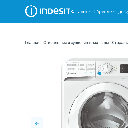
Каталог
О бренде
Где к
Холодильники
Морозильные камеры
Главная
-
Стиральные и сушильные машины
-
Стирал
Стиральные и сушильные машины
Посудомоечные машины
Плиты
Духовые шкафы
Вытяжки
Варочные панели
Микроволновые печи