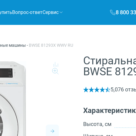
8 800 3
упить
Вопрос-ответ
Сервис
ьные машины
-
BWSE 81293X WWV RU
Стиральна
BWSE 812
5,0
76 отз
Характеристи
Высота, см