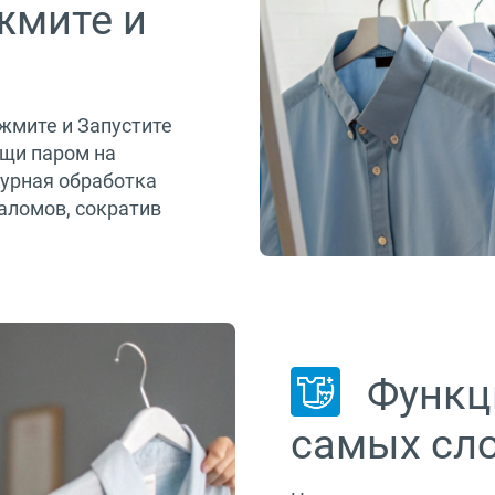
жмите и
жмите и Запустите
ещи паром на
урная обработка
аломов, сократив
Функци
самых сл