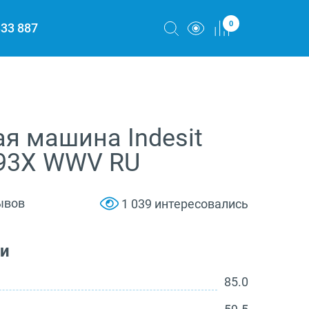
0
333 887
я машина Indesit
93X WWV RU
ывов
1 039 интересовались
ки
85.0