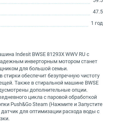
59.5
47.5
1 год
ашина Indesit BWSE 81293X WWV RU с
и надежным инверторным мотором станет
ником для большой семьи.
в стирки обеспечит безупречную чистоту
ещей. Также в стиральной машине BWSE
дусмотрены дополнительные опции.
жедневного цикла с паровой обработкой
пки Push&Go Steam (Нажмите и Запустите
 датчик для оптимизации расхода воды с
зки.