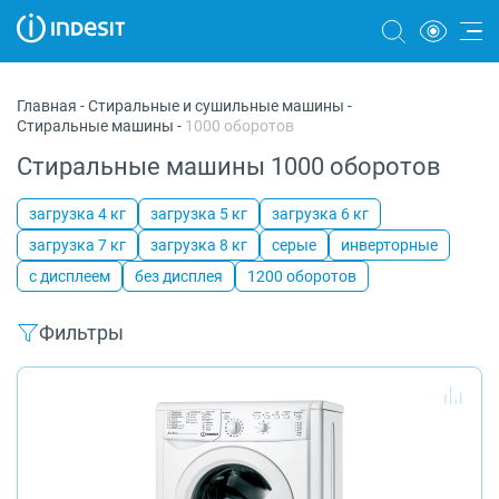
Холодильники
Главная
-
Стиральные и сушильные машины
-
Стиральные машины
-
1000 оборотов
Морозильные камеры
Стиральные машины 1000 оборотов
Стиральные и сушильные машины
загрузка 4 кг
загрузка 5 кг
загрузка 6 кг
Посудомоечные машины
загрузка 7 кг
загрузка 8 кг
серые
инверторные
Плиты
с дисплеем
без дисплея
1200 оборотов
Духовые шкафы
Фильтры
Вытяжки
Варочные панели
Микроволновые печи