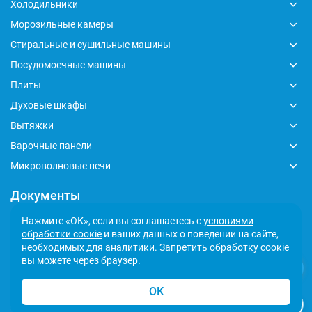
Холодильники
Морозильные камеры
Стиральные и сушильные машины
Посудомоечные машины
Плиты
Духовые шкафы
Вытяжки
Варочные панели
Микроволновые печи
Документы
Глобальный кодекс делового поведения
Нажмите «ОК», если вы соглашаетесь с
условиями
обработки соокіе
и ваших данных о поведении на сайте,
Политика обработки персональных данных
необходимых для аналитики. Запретить обработку соокіе
Сообщить о несоответствии
вы можете через браузер.
ОК
© 2026 Indesit - Официальный сайт. Все права защищены.