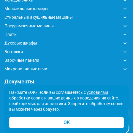
Холодильники
Морозильные камеры
Стиральные и сушильные машины
Посудомоечные машины
Плиты
Духовые шкафы
Вытяжки
Варочные панели
Микроволновые печи
Документы
Глобальный кодекс делового поведения
Нажмите «ОК», если вы соглашаетесь с
условиями
обработки соокіе
и ваших данных о поведении на сайте,
Политика обработки персональных данных
необходимых для аналитики. Запретить обработку соокіе
Сообщить о несоответствии
вы можете через браузер.
ОК
© 2026 Indesit - Официальный сайт. Все права защищены.