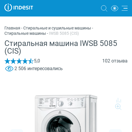
Холодильники
Главная
-
Стиральные и сушильные машины
-
Стиральные машины
-
IWSB 5085 (CIS)
Морозильные камеры
Стиральная машина IWSB 5085
Стиральные и сушильные машины
(CIS)
Посудомоечные машины
5,0
102 отзыва
2 506 интересовались
Плиты
Духовые шкафы
Вытяжки
Варочные панели
Микроволновые печи