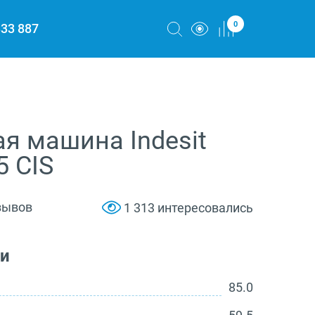
0
333 887
я машина Indesit
 CIS
зывов
1 313 интересовались
ки
85.0