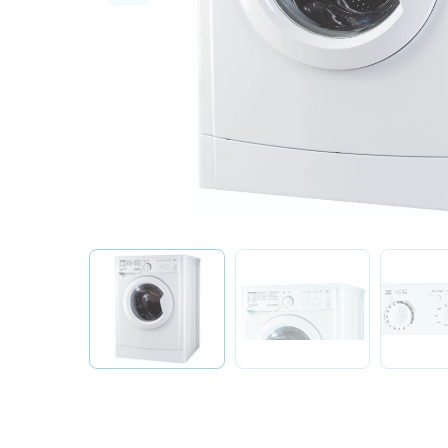
О бренде
Технологии
Сервис
Вопрос-ответ
Библиотека
8 800 3333 887