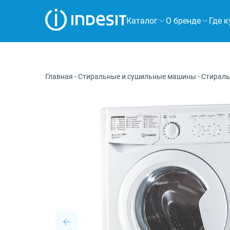
Каталог
О бренде
Где к
Холодильники
Морозильные камеры
Главная
-
Стиральные и сушильные машины
-
Стирал
Стиральные и сушильные машины
Посудомоечные машины
Плиты
Духовые шкафы
Вытяжки
Варочные панели
Микроволновые печи