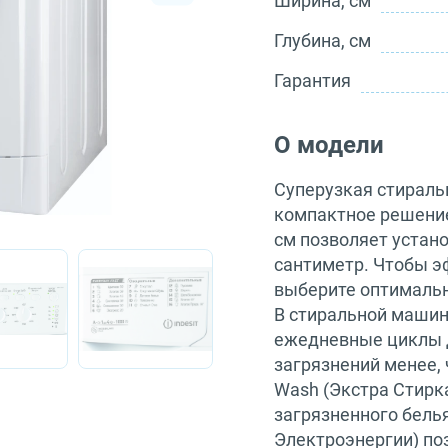
Ширина, см
Глубина, см
Гарантия
О модели
Суперузкая стираль
компактное решение
см позволяет устан
сантиметр. Чтобы э
выберите оптимальн
В стиральной маши
ежедневные циклы 
загрязнений менее, 
Wash (Экстра Стирк
загрязненного белья
Электроэнергии) по