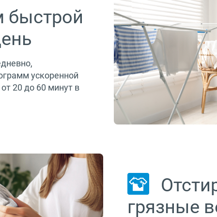
м быстрой
день
едневно,
ограмм ускоренной
от 20 до 60 минут в
Отсти
грязные 