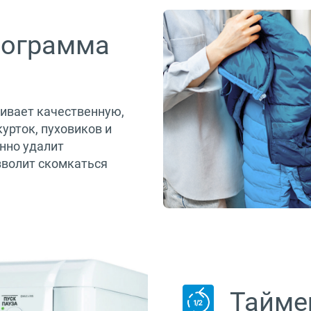
рограмма
ивает качественную,
урток, пуховиков и
нно удалит
озволит скомкаться
Таймер