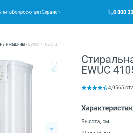
8 800 3
упить
Вопрос-ответ
Сервис
ьные машины
-
EWUC 4105 CIS
Стиральна
EWUC 4105
4,9
565 от
Характеристи
Высота, см