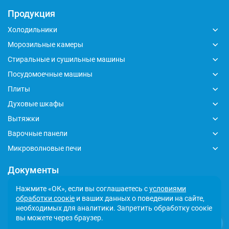
Продукция
Холодильники
Морозильные камеры
Стиральные и сушильные машины
Посудомоечные машины
Плиты
Духовые шкафы
Вытяжки
Варочные панели
Микроволновые печи
Документы
Глобальный кодекс делового поведения
Нажмите «ОК», если вы соглашаетесь с
условиями
обработки соокіе
и ваших данных о поведении на сайте,
Политика обработки персональных данных
необходимых для аналитики. Запретить обработку соокіе
Сообщить о несоответствии
вы можете через браузер.