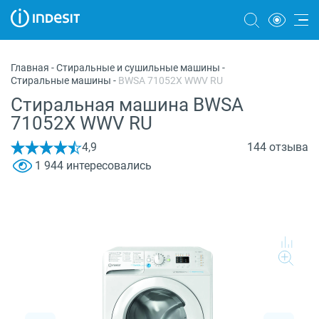
Холодильники
Главная
-
Стиральные и сушильные машины
-
Стиральные машины
-
BWSA 71052X WWV RU
Морозильные камеры
Стиральная машина BWSA
Стиральные и сушильные машины
71052X WWV RU
Посудомоечные машины
4,9
144 отзыва
1 944 интересовались
Плиты
Духовые шкафы
Вытяжки
Варочные панели
Микроволновые печи