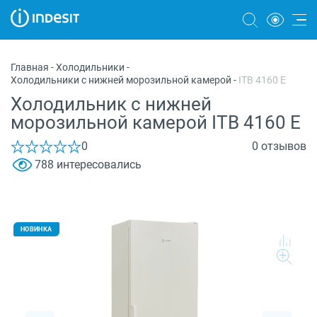
Холодильники
Главная
-
Холодильники
-
Холодильники с нижней морозильной камерой
-
ITB 4160 E
Морозильные камеры
Холодильник с нижней
Стиральные и сушильные машины
морозильной камерой ITB 4160 E
Посудомоечные машины
0
0 отзывов
788 интересовались
Плиты
Духовые шкафы
Вытяжки
НОВИНКА
Варочные панели
Микроволновые печи