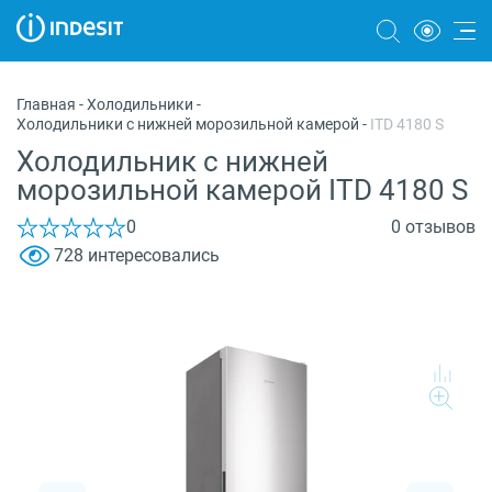
Холодильники
Главная
-
Холодильники
-
Холодильники с нижней морозильной камерой
-
ITD 4180 S
Морозильные камеры
Холодильник с нижней
Стиральные и сушильные машины
морозильной камерой ITD 4180 S
Посудомоечные машины
0
0 отзывов
728 интересовались
Плиты
Духовые шкафы
Вытяжки
Варочные панели
Микроволновые печи