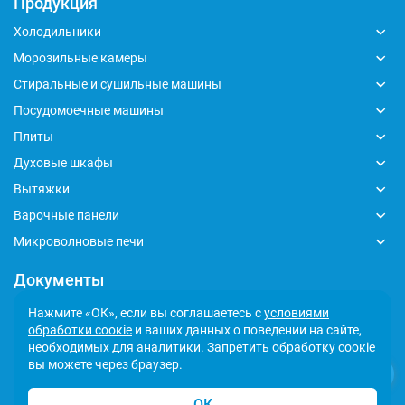
Продукция
Холодильники
Морозильные камеры
Стиральные и сушильные машины
Посудомоечные машины
Плиты
Духовые шкафы
Вытяжки
Варочные панели
Микроволновые печи
Документы
Глобальный кодекс делового поведения
Нажмите «ОК», если вы соглашаетесь с
условиями
обработки соокіе
и ваших данных о поведении на сайте,
Политика обработки персональных данных
необходимых для аналитики. Запретить обработку соокіе
Сообщить о несоответствии
вы можете через браузер.
ОК