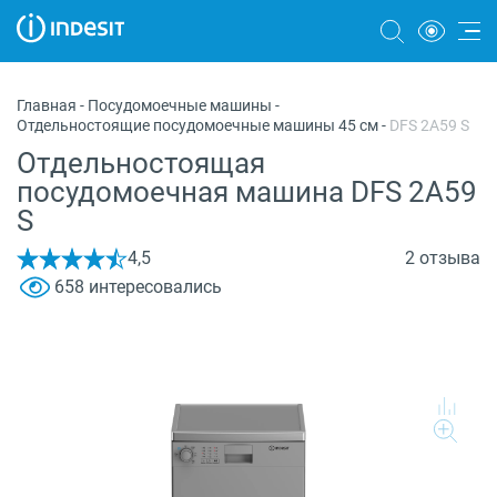
Холодильники
Главная
-
Посудомоечные машины
-
Отдельностоящие посудомоечные машины 45 см
-
DFS 2A59 S
Морозильные камеры
Отдельностоящая
Стиральные и сушильные машины
посудомоечная машина DFS 2A59
S
Посудомоечные машины
4,5
2 отзыва
Плиты
658 интересовались
Духовые шкафы
Вытяжки
Варочные панели
Микроволновые печи