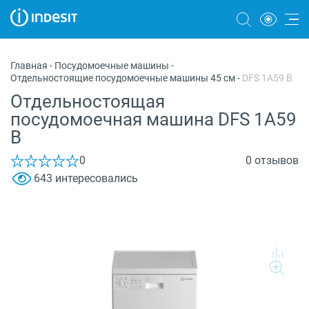
Холодильники
Главная
-
Посудомоечные машины
-
Отдельностоящие посудомоечные машины 45 см
-
DFS 1A59 B
Морозильные камеры
Отдельностоящая
Стиральные и сушильные машины
посудомоечная машина DFS 1A59
B
Посудомоечные машины
0
0 отзывов
Плиты
643 интересовались
Духовые шкафы
Вытяжки
Варочные панели
Микроволновые печи