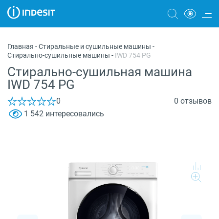
Холодильники
Главная
-
Стиральные и сушильные машины
-
Стирально-сушильные машины
-
IWD 754 PG
Морозильные камеры
Стирально-сушильная машина
Стиральные и сушильные машины
IWD 754 PG
Посудомоечные машины
0
0 отзывов
1 542 интересовались
Плиты
Духовые шкафы
Вытяжки
Варочные панели
Микроволновые печи