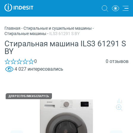
Холодильники
Главная
-
Стиральные и сушильные машины
-
Стиральные машины
-
ILS3 61291 S BY
Морозильные камеры
Стиральная машина ILS3 61291 S
Стиральные и сушильные машины
BY
Посудомоечные машины
0
0 отзывов
4 027 интересовались
Плиты
Духовые шкафы
Вытяжки
ДЛЯ РЕСПУБЛИКИ БЕЛАРУСЬ
Варочные панели
Микроволновые печи