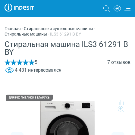
Холодильники
Главная
-
Стиральные и сушильные машины
-
Стиральные машины
-
ILS3 61291 B BY
Морозильные камеры
Стиральная машина ILS3 61291 B
Стиральные и сушильные машины
BY
Посудомоечные машины
5
7 отзывов
4 431 интересовался
Плиты
Духовые шкафы
Вытяжки
ДЛЯ РЕСПУБЛИКИ БЕЛАРУСЬ
Варочные панели
Микроволновые печи