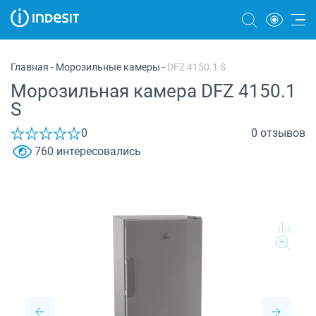
Холодильники
Главная
-
Морозильные камеры
-
DFZ 4150.1 S
Морозильные камеры
Морозильная камера DFZ 4150.1
S
Стиральные и сушильные машины
0
0 отзывов
Посудомоечные машины
760 интересовались
Плиты
Духовые шкафы
Вытяжки
Варочные панели
Микроволновые печи