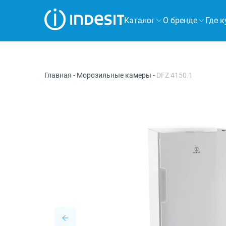
Каталог
О бренде
Где к
Холодильники
Морозильные камеры
Главная
-
Морозильные камеры
-
DFZ 4150.1
Стиральные и сушильные машины
Посудомоечные машины
Плиты
Духовые шкафы
Вытяжки
Варочные панели
Микроволновые печи