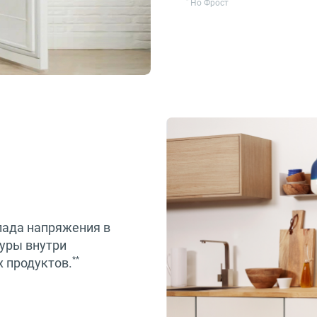
*
Но Фрост
епада напряжения в
туры внутри
**
 продуктов.