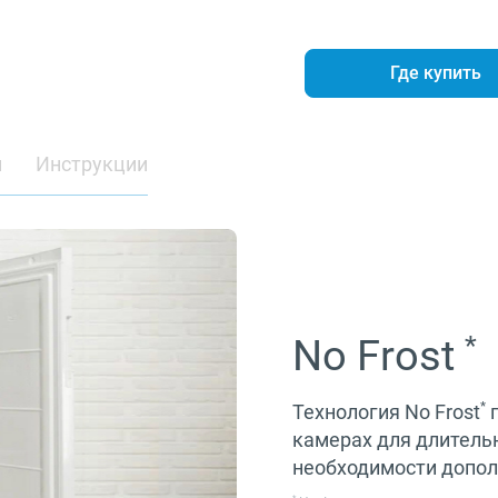
Где купить
и
Инструкции
*
No Frost
*
Технология No Frost
п
камерах для длитель
необходимости допол