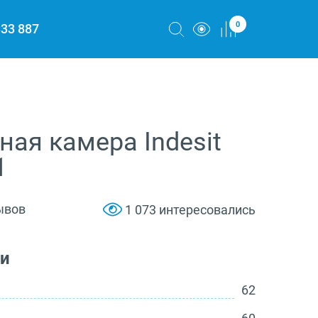
0
333 887
ая камера Indesit
1
ывов
1 073 интересовались
ки
62