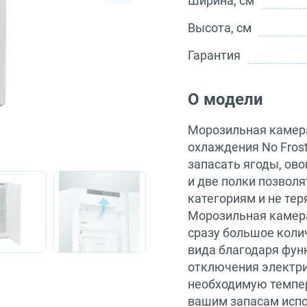
Ширина, см
Высота, см
Гарантия
О модели
Морозильная камера 
охлаждения No Fros
запасать ягоды, ов
и две полки позволя
категориям и не тер
Морозильная камера
сразу большое коли
вида благодаря фун
отключения электри
необходимую темпер
вашим запасам испо