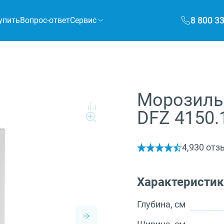
8 800 3
упить
Вопрос-ответ
Сервис
Морозильн
DFZ 4150.
4,9
30 отз
Характеристи
Глубина, см