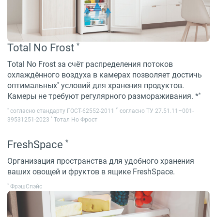
*
Total No Frost
Total No Frost за счёт распределения потоков
охлаждённого воздуха в камерах позволяет достичь
*
оптимальных
условий для хранения продуктов.
*
Камеры не требуют регулярного размораживания. *
*
*
*
согласно стандарту ГОСТ-62552-2011
согласно ТУ 27.51.11–001-
*
39531251-2023
Тотал Но Фрост
*
FreshSpace
Организация пространства для удобного хранения
ваших овощей и фруктов в ящике FreshSpace.
*
ФрэшСпэйс