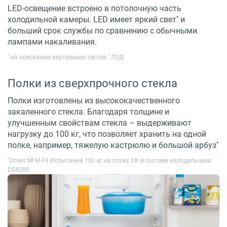
LED-освещение встроено в потолочную часть
*
холодильной камеры. LED имеет яркий свет
и
больший срок службы по сравнению с обычными
лампами накаливания.
*
*
на основании внутренних тестов
ЛЭД
Полки из сверхпрочного стекла
Полки изготовлены из высококачественного
закаленного стекла. Благодаря толщине и
улучшенным свойствам стекла – выдерживают
нагрузку до 100 кг, что позволяет хранить на одной
*
полке, например, тяжелую кастрюлю и большой арбуз
*
Отчет № M-19 Испытания 100 кг на полку ХК в составе холодильника
DS4200