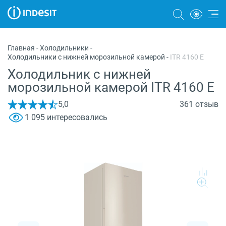
Холодильники
Главная
-
Холодильники
-
Холодильники с нижней морозильной камерой
-
ITR 4160 E
Морозильные камеры
Холодильник с нижней
Стиральные и сушильные машины
морозильной камерой ITR 4160 E
Посудомоечные машины
5,0
361 отзыв
1 095 интересовались
Плиты
Духовые шкафы
Вытяжки
Варочные панели
Микроволновые печи