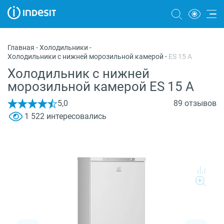
Холодильники
Главная
-
Холодильники
-
Холодильники с нижней морозильной камерой
-
ES 15 A
Морозильные камеры
Холодильник с нижней
Стиральные и сушильные машины
морозильной камерой ES 15 A
Посудомоечные машины
5,0
89 отзывов
1 522 интересовались
Плиты
Духовые шкафы
Вытяжки
Варочные панели
Микроволновые печи