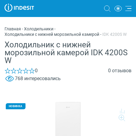
Холодильники
Главная
-
Холодильники
-
Холодильники с нижней морозильной камерой
-
IDK 4200S W
Морозильные камеры
Холодильник с нижней
Стиральные и сушильные машины
морозильной камерой IDK 4200S
W
Посудомоечные машины
0
0 отзывов
Плиты
768 интересовались
Духовые шкафы
Вытяжки
НОВИНКА
Варочные панели
Микроволновые печи