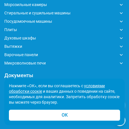
Морозильные камеры
Стиральные и сушильные машины
Посудомоечные машины
Плиты
Духовые шкафы
Вытяжки
Варочные панели
Микроволновые печи
Документы
Глобальный кодекс делового поведения
Нажмите «ОК», если вы соглашаетесь с
условиями
обработки соокіе
и ваших данных о поведении на сайте,
Политика обработки персональных данных
необходимых для аналитики. Запретить обработку соокіе
Сообщить о несоответствии
вы можете через браузер.
ОК
© 2026 Indesit - Официальный сайт. Все права защищены.