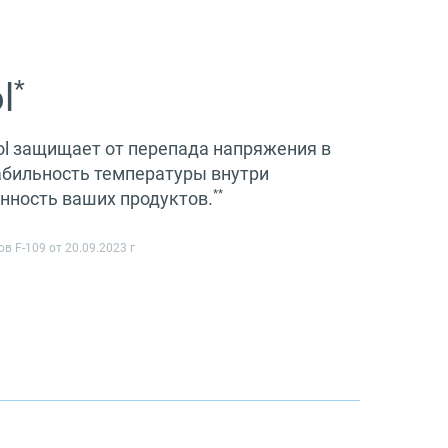
*
l
rol защищает от перепада напряжения в
табильность температуры внутри
**
анность ваших продуктов.
в F-109 от 20.09.2023 г