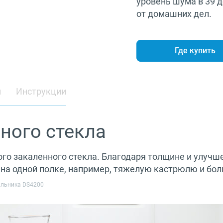
уровень шума в 39 
от домашних дел.
Где купить
и
Инструкции
ного стекла
ого закаленного стекла. Благодаря толщине и улуч
ть на одной полке, например, тяжелую кастрюлю и бо
дильника DS4200