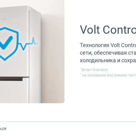
Volt Contro
Технология Volt Cont
сети, обеспечивая с
холодильника и сохр
*
Вольт Контрол
*
*
на основании внутренних тесто
ься