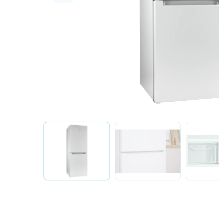
О бренде
Технологии
Сервис
Вопрос-ответ
Библиотека
8 800 3333 887