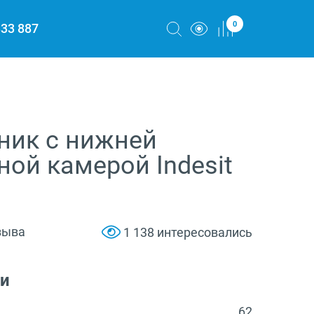
0
333 887
ник с нижней
ой камерой Indesit
зыва
1 138 интересовались
ки
62