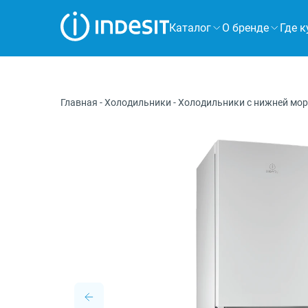
Каталог
О бренде
Где к
Холодильники
Морозильные камеры
Главная
-
Холодильники
-
Холодильники с нижней мо
Стиральные и сушильные машины
Посудомоечные машины
Плиты
Духовые шкафы
Вытяжки
Варочные панели
Микроволновые печи