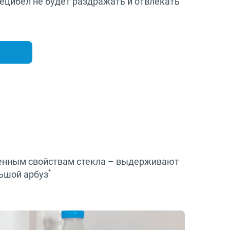
децибел не будет раздражать и отвлекать
шенным свойствам стекла – выдерживают
*
льшой арбуз