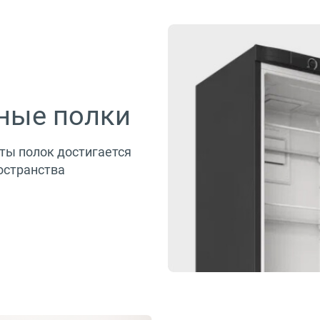
ные полки
ты полок достигается
остранства