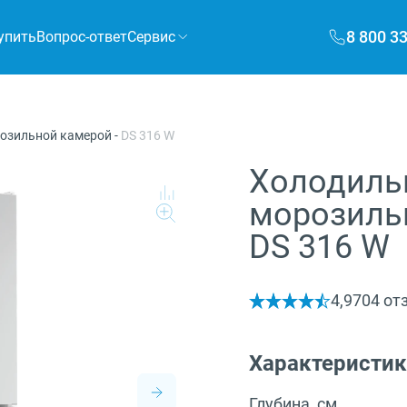
8 800 3
упить
Вопрос-ответ
Сервис
розильной камерой
-
DS 316 W
Холодиль
морозильн
DS 316 W
4,9
704 от
Характеристи
Глубина, см