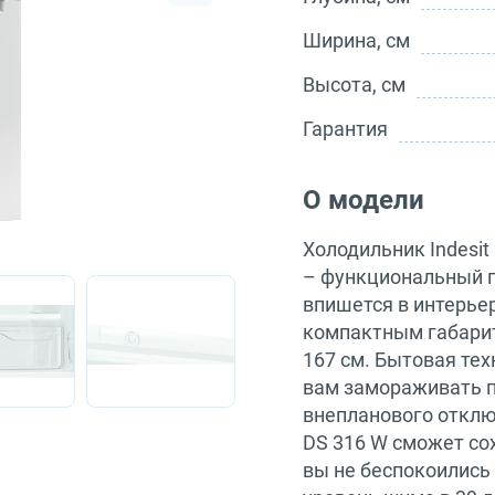
Ширина, см
Высота, см
Гарантия
О модели
Холодильник Indesi
– функциональный п
впишется в интерье
компактным габарита
167 см. Бытовая техн
вам замораживать по
внепланового отклю
DS 316 W сможет сох
вы не беспокоились