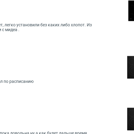
, легко установили без каких либо хлопот. Из
 с мидеа .
ел по расписанию
 пока довольна ну а как будет дальше время