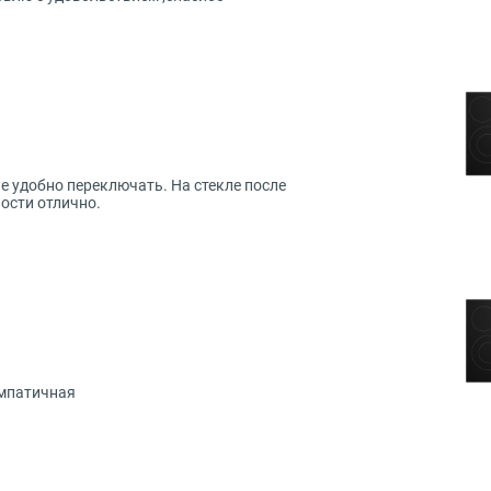
не удобно переключать. На стекле после
ости отлично.
импатичная