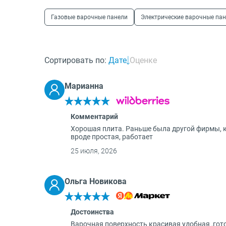
О бренде
Газовые варочные панели
Электрические варочные па
Технологии
Сервис
Вопрос-ответ
Сортировать по:
Дате
Оценке
Библиотека
8 800 3333 887
Марианна
Комментарий
Хорошая плита. Раньше была другой фирмы, 
вроде простая, работает
25 июля, 2026
Ольга Новикова
Достоинства
Варочная поверхность красивая удобная ,гот