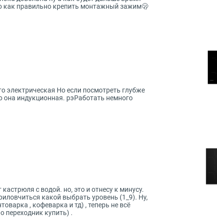
ло как правильно крепить монтажный зажим🫢
то электрическая Но если посмотреть глубже
то она индукционная. рэРаботать немного
кастрюля с водой. но, это и отнесу к минусу.
риловчиться какой выбрать уровень (1_9). Ну,
оварка , кофеварка и тд) , теперь не всё
о переходник купить) .