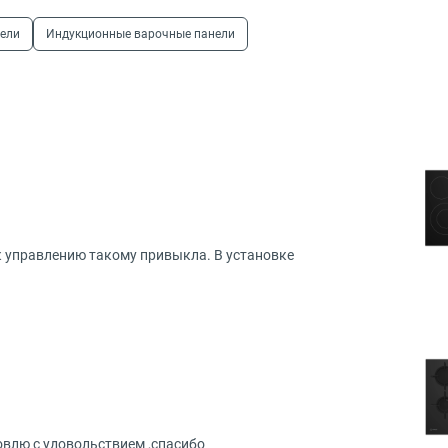
нели
Индукционные варочные панели
к управлению такому привыкла. В установке
овлю с удовольствием ,спасибо