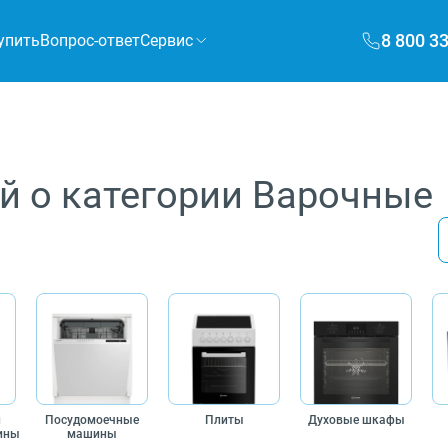
8 800 3
упить
Вопрос-ответ
Сервис
й о категории Варочные
и
Посудомоечные
Плиты
Духовые шкафы
ины
машины