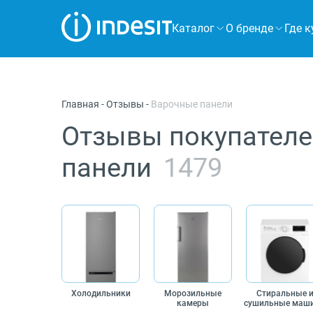
Каталог
О бренде
Где к
Холодильники
Морозильные камеры
Главная
-
Отзывы
-
Варочные панели
Стиральные и сушильные машины
Отзывы покупателе
Посудомоечные машины
панели
1479
Плиты
Духовые шкафы
Вытяжки
Варочные панели
Холодильники
Морозильные
Стиральные 
Микроволновые печи
камеры
сушильные маш