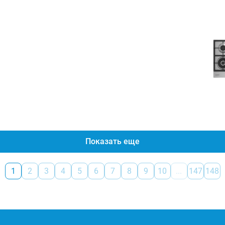
Показать еще
1
2
3
4
5
6
7
8
9
10
...
147
148