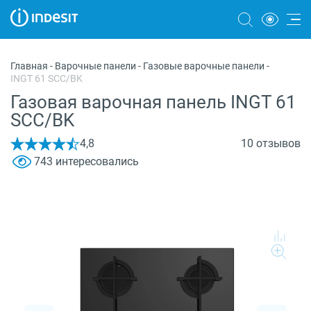
Холодильники
Главная
-
Варочные панели
-
Газовые варочные панели
-
INGT 61 SCC/BK
Морозильные камеры
Газовая варочная панель INGT 61
Стиральные и сушильные машины
SCC/BK
Посудомоечные машины
4,8
10 отзывов
743 интересовались
Плиты
Духовые шкафы
Вытяжки
Варочные панели
Микроволновые печи