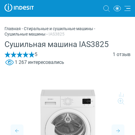
Холодильники
Главная
-
Стиральные и сушильные машины
-
Сушильные машины
-
IAS3825
Морозильные камеры
Сушильная машина IAS3825
Стиральные и сушильные машины
5
1 отзыв
Посудомоечные машины
1 267 интересовались
Плиты
Духовые шкафы
Вытяжки
Варочные панели
Микроволновые печи