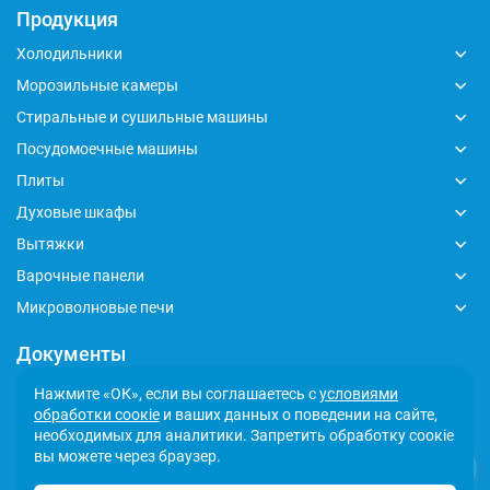
Продукция
Холодильники
Морозильные камеры
Стиральные и сушильные машины
Посудомоечные машины
Плиты
Духовые шкафы
Вытяжки
Варочные панели
Микроволновые печи
Документы
Глобальный кодекс делового поведения
Нажмите «ОК», если вы соглашаетесь с
условиями
обработки соокіе
и ваших данных о поведении на сайте,
Политика обработки персональных данных
необходимых для аналитики. Запретить обработку соокіе
Сообщить о несоответствии
вы можете через браузер.