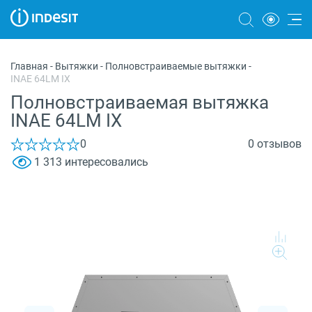
Холодильники
Главная
-
Вытяжки
-
Полновстраиваемые вытяжки
-
INAE 64LM IX
Морозильные камеры
Полновстраиваемая вытяжка
Стиральные и сушильные машины
INAE 64LM IX
Посудомоечные машины
0
0 отзывов
1 313 интересовались
Плиты
Духовые шкафы
Вытяжки
Варочные панели
Микроволновые печи