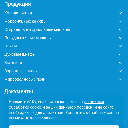
Продукция
Холодильники
Морозильные камеры
Стиральные и сушильные машины
Посудомоечные машины
Плиты
Духовые шкафы
Вытяжки
Варочные панели
Микроволновые печи
Документы
Глобальный кодекс делового поведения
Нажмите «ОК», если вы соглашаетесь с
условиями
обработки соокіе
и ваших данных о поведении на сайте,
Политика обработки персональных данных
необходимых для аналитики. Запретить обработку соокіе
Сообщить о несоответствии
вы можете через браузер.