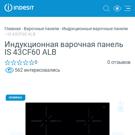
Холодильники
Главная
-
Варочные панели
-
Индукционные варочные панели
-
IS 43CF60 ALB
Морозильные камеры
Индукционная варочная панель
Стиральные и сушильные машины
IS 43CF60 ALB
Посудомоечные машины
0
0 отзывов
562 интересовались
Плиты
Духовые шкафы
Вытяжки
НОВИНКА
Варочные панели
Микроволновые печи