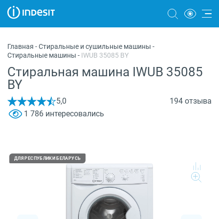
Холодильники
Главная
-
Стиральные и сушильные машины
-
Стиральные машины
-
IWUB 35085 BY
Морозильные камеры
Стиральная машина IWUB 35085
Стиральные и сушильные машины
BY
Посудомоечные машины
5,0
194 отзыва
1 786 интересовались
Плиты
Духовые шкафы
Вытяжки
ДЛЯ РЕСПУБЛИКИ БЕЛАРУСЬ
Варочные панели
Микроволновые печи