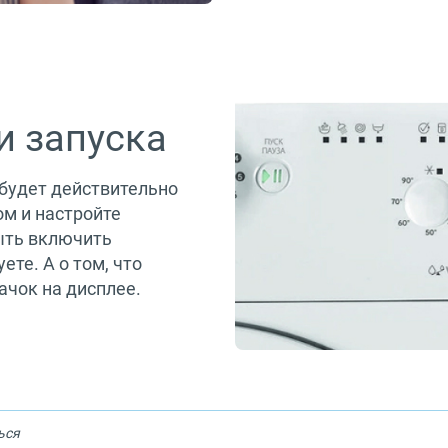
и запуска
 будет действительно
ом и настройте
быть включить
те. А о том, что
ачок на дисплее.
ься