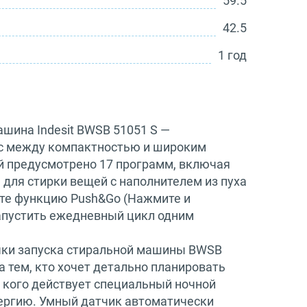
59.5
42.5
1 год
ашина Indesit BWSB 51051 S —
с между компактностью и широким
й предусмотрено 17 программ, включая
для стирки вещей с наполнителем из пуха
йте функцию Push&Go (Нажмите и
запустить ежедневный цикл одним
чки запуска стиральной машины BWSB
а тем, кто хочет детально планировать
 у кого действует специальный ночной
ергию. Умный датчик автоматически