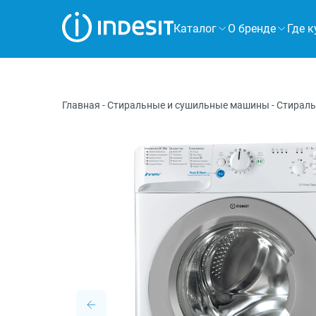
Каталог
О бренде
Где к
Холодильники
Морозильные камеры
Главная
-
Стиральные и сушильные машины
-
Стирал
Стиральные и сушильные машины
Посудомоечные машины
Плиты
Духовые шкафы
Вытяжки
Варочные панели
Микроволновые печи