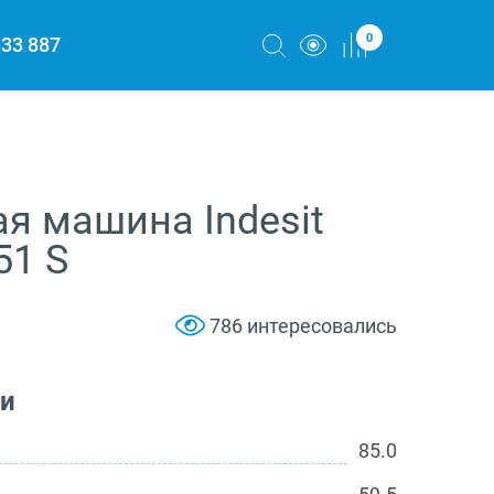
0
333 887
я машина Indesit
51 S
786 интересовались
ки
85.0