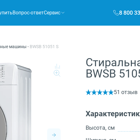
8 800 3
упить
Вопрос-ответ
Сервис
ьные машины
-
BWSB 51051 S
Стиральна
BWSB 510
5
1 отзыв
Характеристи
Высота, см