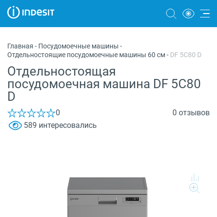
Холодильники
Главная
-
Посудомоечные машины
-
Отдельностоящие посудомоечные машины 60 см
-
DF 5C80 D
Морозильные камеры
Отдельностоящая
Стиральные и сушильные машины
посудомоечная машина DF 5C80
D
Посудомоечные машины
0
0 отзывов
Плиты
589 интересовались
Духовые шкафы
Вытяжки
Варочные панели
Микроволновые печи