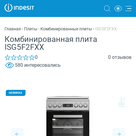
Холодильники
Главная
-
Плиты
-
Комбинированные плиты
-
ISG5F2FXX
Морозильные камеры
Комбинированная плита
ISG5F2FXX
Стиральные и сушильные машины
0
0 отзывов
Посудомоечные машины
580 интересовались
Плиты
Духовые шкафы
НОВИНКА
Вытяжки
Варочные панели
Микроволновые печи